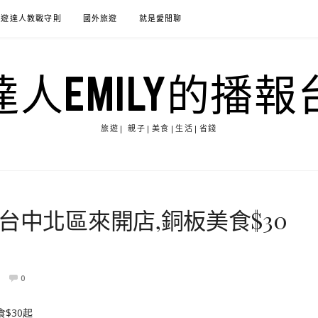
旅遊達人教戰守則
國外旅遊
就是愛閒聊
達人EMILY的播報
旅遊| 親子|美食|生活|省錢
台中北區來開店,銅板美食$30
0