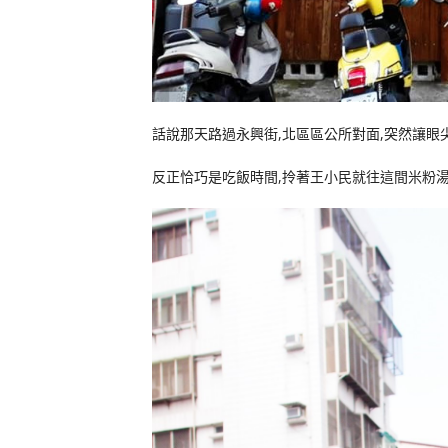
話說那天路過永興街,北區區公所對面,突然讓眼
反正恰巧是吃飯時間,拎著王小民就往這間米粉