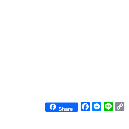
Faceboo
Messe
Lin
Share
L