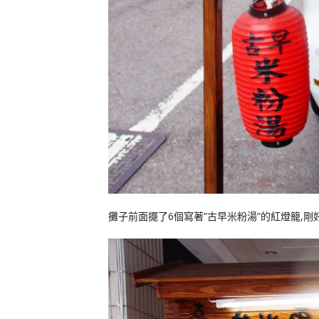
攤子前面擺了6個寫著”古早米粉湯”的紅燈籠,