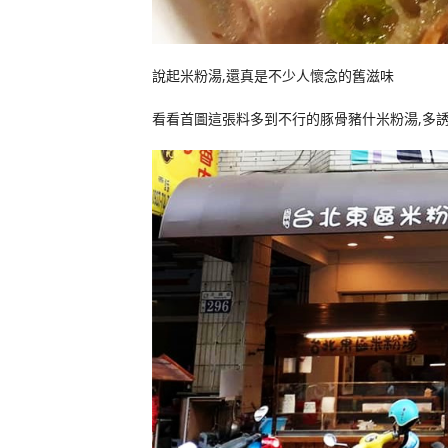
說起米粉湯,還真是不少人懷念的舊滋味
看看首圖這張料多到不行的豚骨豬什米粉湯,多誘人