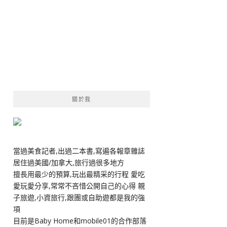
關於我
當過美食記者,出過二本書,寫遍各報章雜誌
居住過美國/加拿大,旅行過很多地方
擅長用最少的預算,玩出最精采的行程 愛吃
愛玩愛分享,常常不吝惜公開自己的心得 親
子旅遊,小資旅行,跟團或自助遊都是我的強
項
目前是Baby Home和mobile01的合作部落