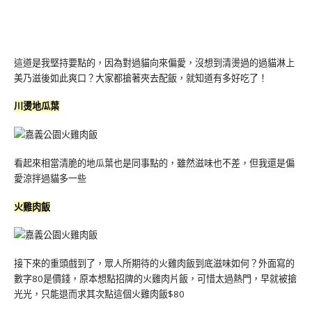
這道是我堅持要點的，因為對過貓向來偏愛，沒想到清燙過的過貓淋上
美乃滋後如此爽口？大家都搶著夾去配飯，就知道有多好吃了！
川燙地瓜葉
看起來相當清脆的地瓜葉也是同事點的，雖然滋味也不差，但我還是偏
愛涼拌過貓多一些
火雞肉飯
接下來的重頭戲到了，眾人所期待的火雞肉飯到底滋味如何？外面寫的
數字80是價錢，原本想點招牌的火雞肉片飯，可惜太過熱門，早就被搶
光光，只能退而求其次點這個火雞肉飯$80