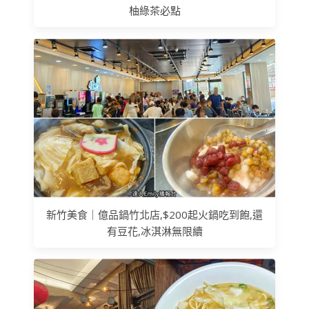
柚綠茶必點
新竹美食｜億品鍋竹北店,$200起火鍋吃到飽,還
有豆花,冰淇淋無限續