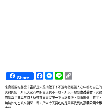
Facebook
Messenger
Line
Copy
Share
Link
來嘉義要吃甚麼？當然是火雞肉飯了！不過每個嘉義人心中都有自己的
火雞肉飯，所以大家心中的愛店也不一樣。所以一說到
嘉義美食
，火雞
肉飯真是當真無愧！彷彿來嘉義沒吃一下火雞肉飯，簡直就像白來了，
無論如何也該來朝聖一番，所以今天要吃的是同事找到的
嘉義公園火雞