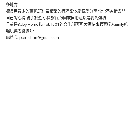
多地方
擅長用最少的預算,玩出最精采的行程 愛吃愛玩愛分享,常常不吝惜公開
自己的心得 親子旅遊,小資旅行,跟團或自助遊都是我的強項
目前是Baby Home和mobile01的合作部落客 大家快來跟著達人Emily吃
喝玩樂省錢遊吧!
聯絡我: painichun@gmail.com