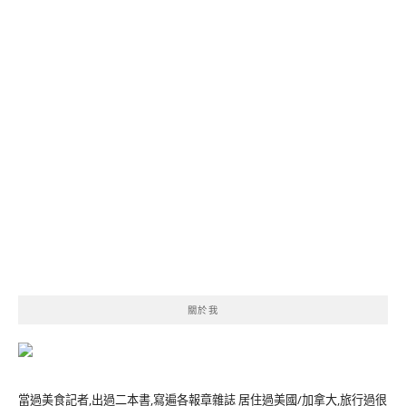
關於我
當過美食記者,出過二本書,寫遍各報章雜誌 居住過美國/加拿大,旅行過很