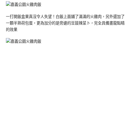
一打開飯盒果真沒令人失望！白飯上面鋪了滿滿的火雞肉，另外還加了
一顆半熟荷包蛋，更為加分的是旁邊的豆鼓辣菜卜，完全具備畫龍點睛
的效果