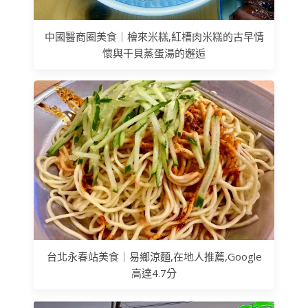
中國醫商圈美食｜檜來米糕,紅槽肉米糕的古早情
懷與干貝蒸蛋湯的邂逅
台北永春站美食｜易鄉涼麵,在地人推薦,Google
高達4.7分