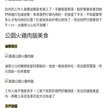
店內的工作人員應該都是老員工了，手腳相當俐落，點好餐後就看到她
們快速打包或送餐。本來我們打算內用的，但張望了半天，不知還要等
多久才有內用的位置？於是就改為外帶比較快了，而且他們只營業到下
午1:30，太晚來小心吃不到喔！
公園火雞肉飯美食
滷豬頭皮
滷得ＱＱ的豬頭皮是同事點的，他說一看就很好吃，而且膠質豐富，所
以就點一份來嘗嘗
工作人員不愧是快手！三兩下就剪好我們的豬頭皮，並且迅速裝進盒
內，再撒上蒜泥及蔥花就大功告成了
涼拌過貓