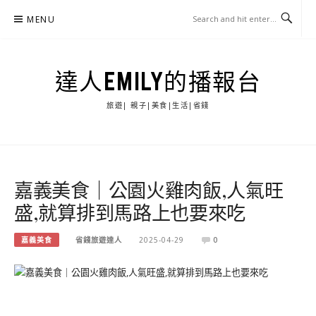
Skip
MENU
to
content
達人EMILY的播報台
旅遊| 親子|美食|生活|省錢
嘉義美食｜公園火雞肉飯,人氣旺
盛,就算排到馬路上也要來吃
嘉義美食
省錢旅遊達人
2025-04-29
0