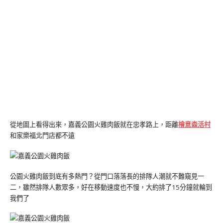
從地圖上看得出來，嘉義公園火雞肉飯就在忠孝路上，距離
檜意森活村
和家樂福北門店都不遠
公園火雞肉飯到底有多熱門？從門口落落長的排隊人潮就不難窺見一
二，雖然排隊人數眾多，好在移動速度也不慢，大約排了15分鐘就輪到
我們了