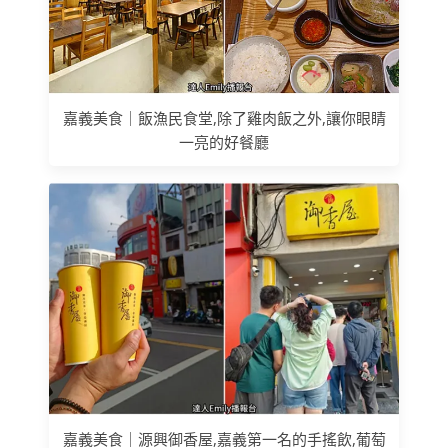
嘉義美食｜飯漁民食堂,除了雞肉飯之外,讓你眼睛
一亮的好餐廳
嘉義美食｜源興御香屋,嘉義第一名的手搖飲,葡萄