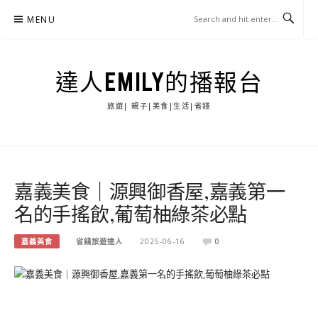
Skip
MENU
to
content
達人EMILY的播報台
旅遊| 親子|美食|生活|省錢
嘉義美食｜源興御香屋,嘉義第一
名的手搖飲,葡萄柚綠茶必點
嘉義美食
省錢旅遊達人
2025-06-16
0