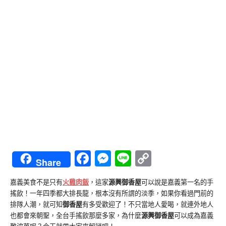
Facebook
Messenger
Line
Copy
Share
Link
嘉義美食不是只有
火雞肉飯
，這家
源興御香屋
可以說是嘉義第一名的手
搖飲！一年四季都大排長龍，根本沒有所謂的淡季，如果你看過門前的
排隊人潮，就可知
御香屋
有多受歡迎了！不只當地人愛喝，就連外地人
也都會來朝聖，全台手搖飲那麼多家，為什麼
源興御香屋
可以成為嘉義