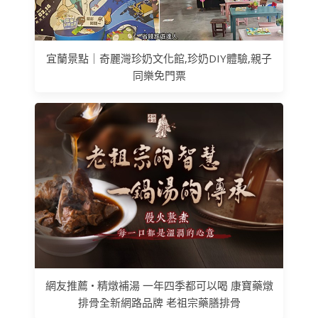
宜蘭景點｜奇麗灣珍奶文化館,珍奶DIY體驗,親子
同樂免門票
網友推薦 • 精燉補湯 一年四季都可以喝 康寶藥燉
排骨全新網路品牌 老祖宗藥膳排骨