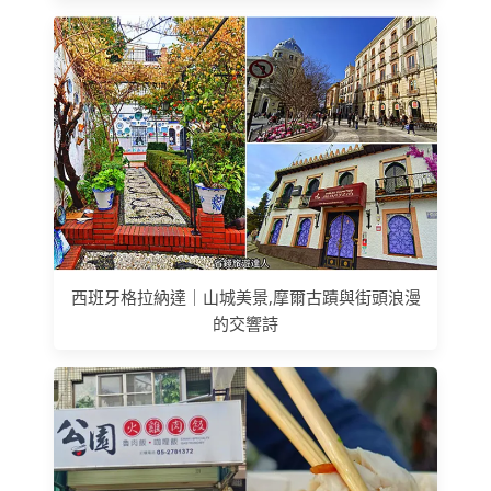
西班牙格拉納達｜山城美景,摩爾古蹟與街頭浪漫
的交響詩