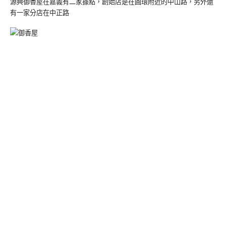
源興御香屋在嘉義有二家據點，創始店是在圓環附近的中山路，另外還
有一家分店在中正路