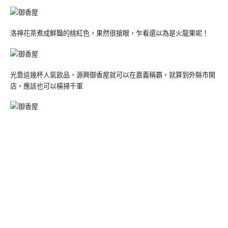
洛神花茶煮成鮮豔的桃紅色，果然很搶眼，乍看還以為是火龍果呢！
光靠這幾杯人氣飲品，源興御香屋就可以在嘉義稱霸，就算到外縣市開
店，應該也可以橫掃千軍