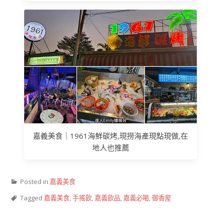
嘉義美食｜1961海鮮碳烤,現撈海產現點現做,在
地人也推薦
Posted in
嘉義美食
Tagged
嘉義美食
,
手搖飲
,
嘉義飲品
,
嘉義必喝
,
御香屋