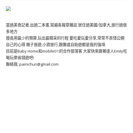
當過美食記者,出過二本書,寫遍各報章雜誌 居住過美國/加拿大,旅行過很
多地方
擅長用最少的預算,玩出最精采的行程 愛吃愛玩愛分享,常常不吝惜公開
自己的心得 親子旅遊,小資旅行,跟團或自助遊都是我的強項
目前是Baby Home和mobile01的合作部落客 大家快來跟著達人Emily吃
喝玩樂省錢遊吧!
聯絡我: painichun@gmail.com