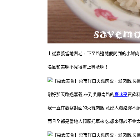
上從嘉義當地耆老，下至路邊隨便問到的小鮮肉
名氣和美味不見得畫上等號啊！
剛好那天路過嘉義,來到吳鳳南路的
豪味亭
買飲
我一直在觀察對面的火雞肉飯,竟然人潮絡繹不
而且全都是當地人騎摩托車來吃,想來應該不會