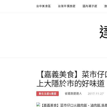
Skip
台中美食區
台灣平價旅遊
國內親子遊
to
content
【嘉義美食】菜市仔
上大隱於市的好味道
省錢旅遊達人
2017-11-27
食在北部&南部