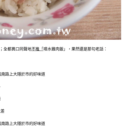
；
全都異口同聲地
不推「
噴水雞肉飯」，果然還是那句老話：
料
絕
太差