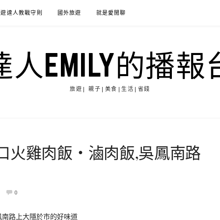
旅遊達人教戰守則
國外旅遊
就是愛閒聊
達人EMILY的播報
旅遊| 親子|美食|生活|省錢
口火雞肉飯‧滷肉飯,吳鳳南路
0