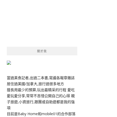
關於我
當過美食記者,出過二本書,寫遍各報章雜誌
居住過美國/加拿大,旅行過很多地方
擅長用最少的預算,玩出最精采的行程 愛吃
愛玩愛分享,常常不吝惜公開自己的心得 親
子旅遊,小資旅行,跟團或自助遊都是我的強
項
目前是Baby Home和mobile01的合作部落