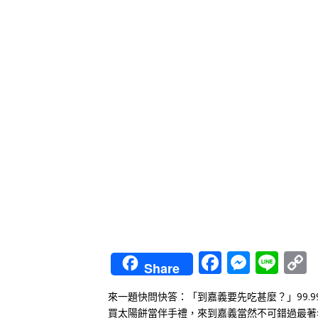
Faceboo
Messe
Lin
Share
L
來一題快問快答：「到嘉義要先吃甚麼？」
99
買太陽餅當伴手禮，
來到嘉義當然不可錯過最著