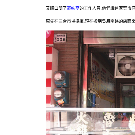
又順口問了
豪味亭
的工作人員,他們說這家菜市
原先在三合市場擺攤,現在搬到吳鳳南路的店面