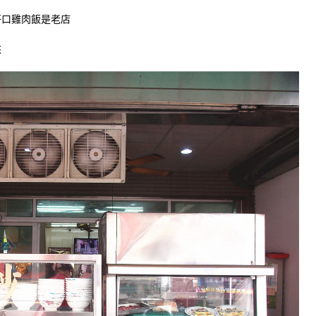
仔口雞肉飯是老店
來