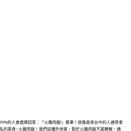
k
nger
e
Copy
ink
.999%的人會選擇回答：「火雞肉飯!」
賓果！就像是來台中的人通常會
名的美食~火雞肉飯！
我們這種外地客，對於火雞肉飯不甚瞭解，通