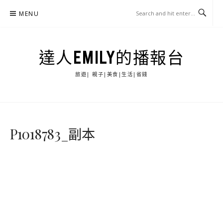
Skip
MENU
to
content
達人EMILY的播報台
旅遊| 親子|美食|生活|省錢
P1018783_副本