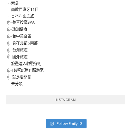
素食
南歐西班牙11日
日本四國之旅
美容按摩SPA
瑜珈健身
台中美食區
食在北部&南部
台灣旅遊
國外旅遊
旅遊達人教戰守則
[試吃試用]~照過來
就是愛閒聊
未分類
INSTAGRAM
Follow Emily IG