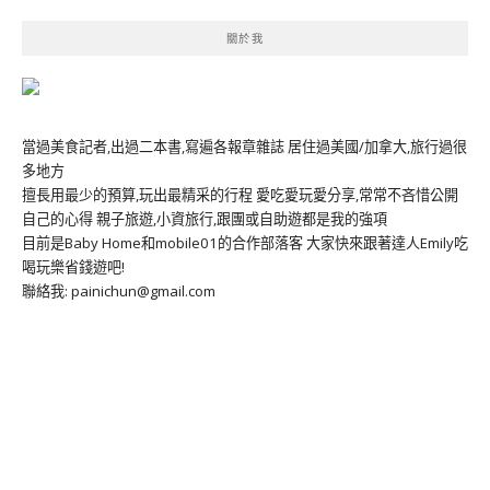
關於我
當過美食記者,出過二本書,寫遍各報章雜誌 居住過美國/加拿大,旅行過很
多地方
擅長用最少的預算,玩出最精采的行程 愛吃愛玩愛分享,常常不吝惜公開
自己的心得 親子旅遊,小資旅行,跟團或自助遊都是我的強項
目前是Baby Home和mobile01的合作部落客 大家快來跟著達人Emily吃
喝玩樂省錢遊吧!
聯絡我: painichun@gmail.com