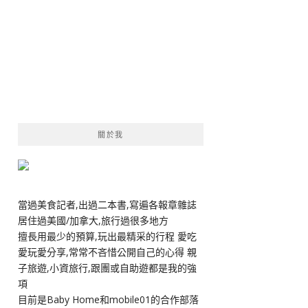
關於我
當過美食記者,出過二本書,寫遍各報章雜誌
居住過美國/加拿大,旅行過很多地方
擅長用最少的預算,玩出最精采的行程 愛吃
愛玩愛分享,常常不吝惜公開自己的心得 親
子旅遊,小資旅行,跟團或自助遊都是我的強
項
目前是Baby Home和mobile01的合作部落