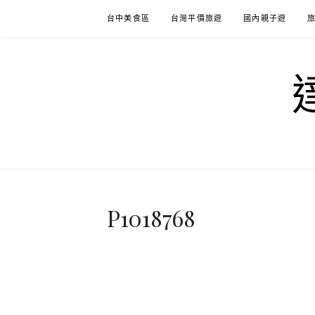
Skip
台中美食區
台灣平價旅遊
國內親子遊
to
content
P1018768