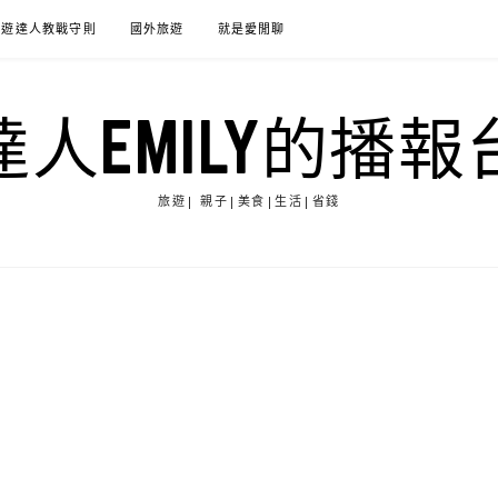
旅遊達人教戰守則
國外旅遊
就是愛閒聊
達人EMILY的播報
旅遊| 親子|美食|生活|省錢