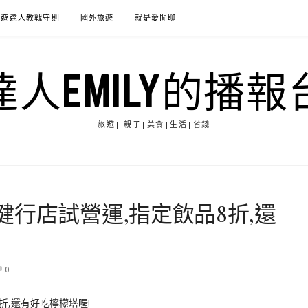
旅遊達人教戰守則
國外旅遊
就是愛閒聊
達人EMILY的播報
旅遊| 親子|美食|生活|省錢
行店試營運,指定飲品8折,還
0