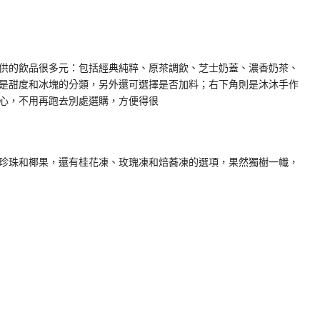
供的飲品很多元：包括經典純粹、原茶調飲、芝士奶蓋、濃香奶茶、
是甜度和冰塊的分類，另外還可選擇是否加料；右下角則是沐沐手作
心，不用再跑去別處選購，方便得很
珍珠和椰果，還有桂花凍、玫瑰凍和焙蕎凍的選項，果然獨樹一幟，