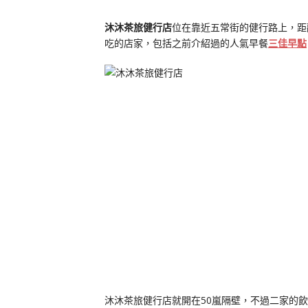
沐沐茶旅健行店
位在靠近五常街的健行路上，距
吃的店家，包括之前介紹過的人氣早餐
三佳早點
沐沐茶旅健行店就開在50嵐隔壁，不過二家的