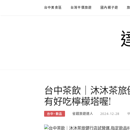
Skip
台中美食區
台灣平價旅遊
國內親子遊
to
content
台中茶飲｜沐沐茶旅健
有好吃檸檬塔喔!
省錢旅遊達人
2024-12-28
台中~飲品