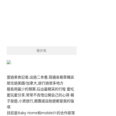
關於我
當過美食記者,出過二本書,寫遍各報章雜誌
居住過美國/加拿大,旅行過很多地方
擅長用最少的預算,玩出最精采的行程 愛吃
愛玩愛分享,常常不吝惜公開自己的心得 親
子旅遊,小資旅行,跟團或自助遊都是我的強
項
目前是Baby Home和mobile01的合作部落