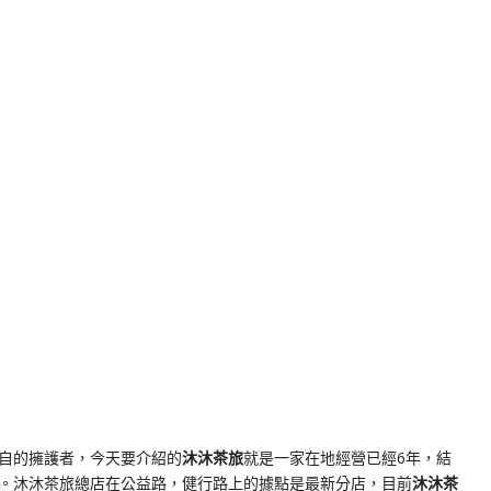
k
nger
e
Copy
ink
自的擁護者，今天要介紹的
沐沐茶旅
就是一家在地經營已經6年，結
。沐沐茶旅總店在公益路，健行路上的據點是最新分店，目前
沐沐茶