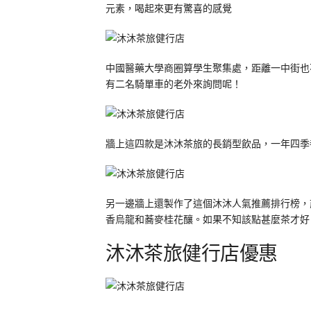
元素，喝起來更有驚喜的感覺
中國醫藥大學商圈算學生聚集處，距離一中街也
有二名騎單車的老外來詢問呢！
牆上這四款是沐沐茶旅的長銷型飲品，一年四季
另一邊牆上還製作了這個沐沐人氣推薦排行榜，
香烏龍和蕎麥桂花釀。如果不知該點甚麼茶才好
沐沐茶旅健行店優惠