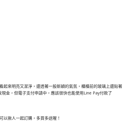
看起來明亮又潔淨，還透著一股新穎的氣氛，櫃檯前的玻璃上還貼著
金，但電子支付申請中，應該很快也能使用Line Pay付款了
可以揪人一起訂購，多買多送喔！