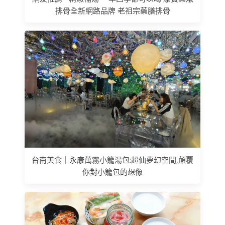
排骨全新網路品牌 老祖宗藥膳排骨
台南美食｜永康萬霧小籠湯包:超仙夢幻空間,顛覆
你對小籠包的想像