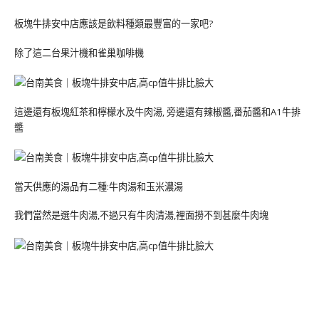
板塊牛排安中店應該是飲料種類最豐富的一家吧?
除了這二台果汁機和雀巢咖啡機
這邊還有板塊紅茶和檸檬水及牛肉湯, 旁邊還有辣椒醬,番茄醬和A1牛排
醬
當天供應的湯品有二種:牛肉湯和玉米濃湯
我們當然是選牛肉湯,不過只有牛肉清湯,裡面撈不到甚麼牛肉塊