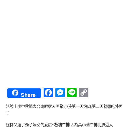
Facebook
Messenger
Line
Copy
Share
Link
話說上次中秋節去台南跟家人團聚,小孩第一天烤肉,第二天就想吃外面
了
照例又選了姪子姪女的愛店~
板塊牛排
,因為高cp值牛排比臉還大