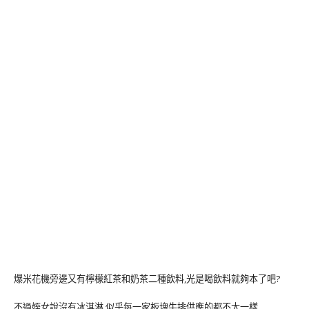
爆米花機旁邊又有檸檬紅茶和奶茶二種飲料,光是喝飲料就夠本了吧?
不過姪女說沒有冰淇淋,似乎每一家板塊牛排供應的都不太一樣