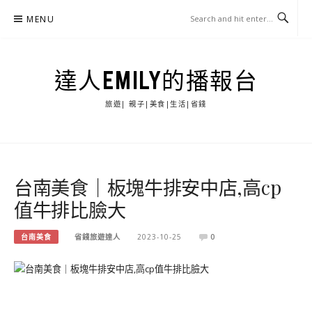
Skip
MENU
to
content
達人EMILY的播報台
旅遊| 親子|美食|生活|省錢
台南美食｜板塊牛排安中店,高cp
值牛排比臉大
台南美食
省錢旅遊達人
2023-10-25
0