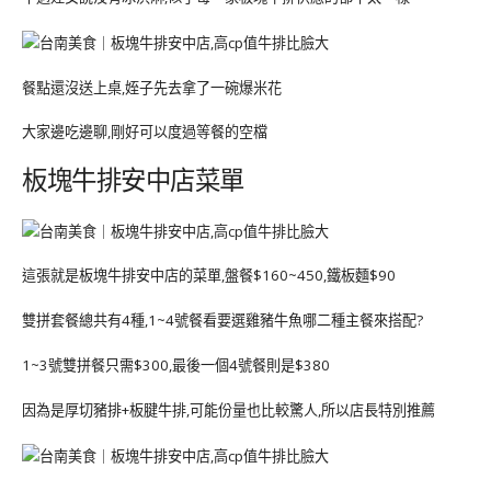
餐點還沒送上桌,姪子先去拿了一碗爆米花
大家邊吃邊聊,剛好可以度過等餐的空檔
板塊牛排安中店菜單
這張就是板塊牛排安中店的菜單,盤餐$160~450,鐵板麵$90
雙拼套餐總共有4種,1~4號餐看要選雞豬牛魚哪二種主餐來搭配?
1~3號雙拼餐只需$300,最後一個4號餐則是$380
因為是厚切豬排+板腱牛排,可能份量也比較驚人,所以店長特別推薦