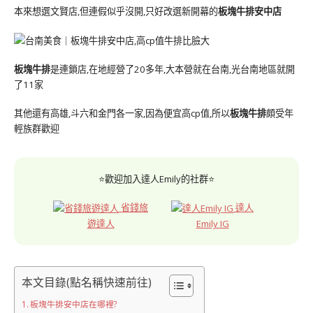
本來想選文賢店,但連假似乎沒開,只好改選新開幕的
板塊牛排安中店
板塊牛排
是連鎖店,在地經營了20多年,大本營就在台南,光台南地區就開
了11家
其他還有高雄,斗六和金門各一家,因為便宜高cp值,所以
板塊牛排
頗受年
輕族群歡迎
⭐歡迎加入達人Emily的社群⭐
省錢旅
達人
遊達人
Emily IG
本文目錄(點名稱快速前往)
板塊牛排安中店在哪裡?