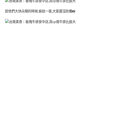
趁他們大快朵頤的時候,偷拍一張,大家還沒防備📸