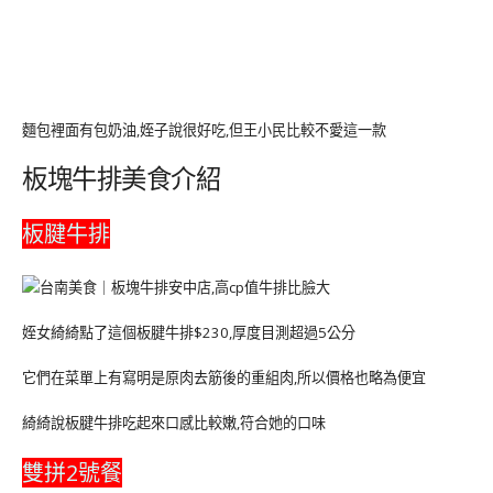
麵包裡面有包奶油,姪子說很好吃,但王小民比較不愛這一款
板塊牛排美食介紹
板腱牛排
姪女綺綺點了這個板腱牛排$230,厚度目測超過5公分
它們在菜單上有寫明是原肉去筋後的重組肉,所以價格也略為便宜
綺綺說板腱牛排吃起來口感比較嫩,符合她的口味
雙拼2號餐