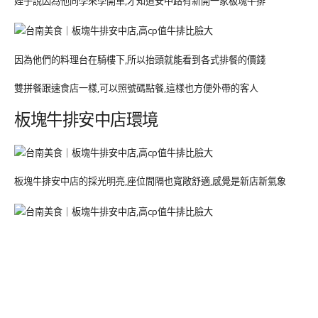
姪子說因為他同學來學開車,才知道安中路有新開一家板塊牛排
因為他們的料理台在騎樓下,所以抬頭就能看到各式排餐的價錢
雙拼餐跟速食店一樣,可以照號碼點餐,這樣也方便外帶的客人
板塊牛排安中店環境
板塊牛排安中店的採光明亮,座位間隔也寬敞舒適,感覺是新店新氣象