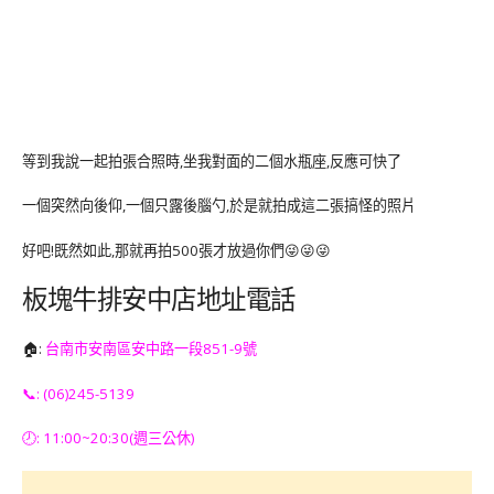
等到我說一起拍張合照時,坐我對面的二個水瓶座,反應可快了
一個突然向後仰,一個只露後腦勺,於是就拍成這二張搞怪的照片
好吧!既然如此,那就再拍500張才放過你們😜😜😜
板塊牛排安中店地址電話
🏠:
台南市安南區安中路一段851-9號
📞: (06)245-5139
🕗: 11:00~20:30(週三公休)