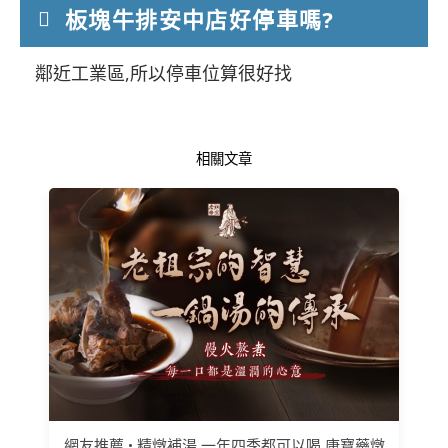
板塊牛排安中店好停車嗎?
鄰近工業區,所以停車位算很好找
相關文章
網友推薦 • 精燉補湯 一年四季都可以喝 康寶藥燉