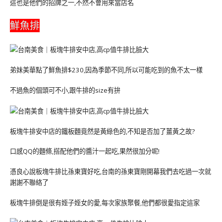
這也是他們的招牌之一,不然不會用來當店名
鮮魚排
弟妹美華點了鮮魚排$230,因為季節不同,所以可能吃到的魚不太一樣
不過魚的個頭可不小,跟牛排的size有拚
板塊牛排安中店的鐵板麵竟然是黃綠色的,不知是否加了薑黃之故?
口感QQ的麵條,搭配他們的醬汁一起吃,果然很加分呢!
憑良心說板塊牛排比孫東寶好吃,台南的孫東寶剛開幕我們去吃過一次就
謝謝不聯絡了
板塊牛排倒是很有姪子姪女的愛,每次家族聚餐,他們都很愛指定這家