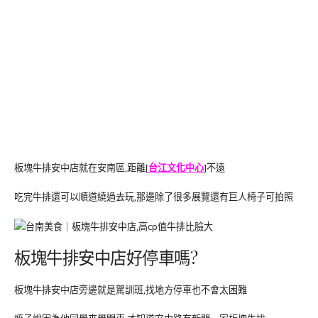
板塊牛排安中店就在安南區,距離[
台江文化中心
]不遠
吃完牛排還可以順道繞過去玩,那邊除了很多展覽還有巨人椅子可拍照
板塊牛排安中店好停車嗎?
板塊牛排安中店旁邊就是駕訓班,找地方停車也不會太困難