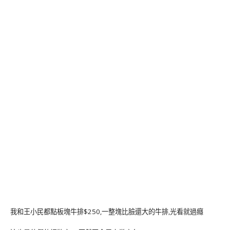
我和王小民都點板塊牛排$250,一整塊比臉還大的牛排,光看就過癮