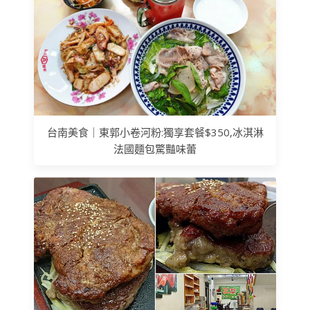
台南美食｜東郭小卷河粉:獨享套餐$350,冰淇淋
法國麵包驚豔味蕾