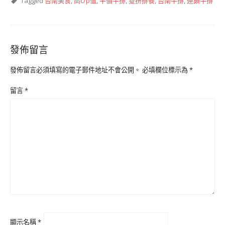
Tagged
台南美食
,
高c/p值
,
平價牛排
,
雙拼排餐
,
台南牛排
,
連鎖牛排
發佈留言
發佈留言必須填寫的電子郵件地址不會公開。
必填欄位標示為
*
留言
*
顯示名稱
*