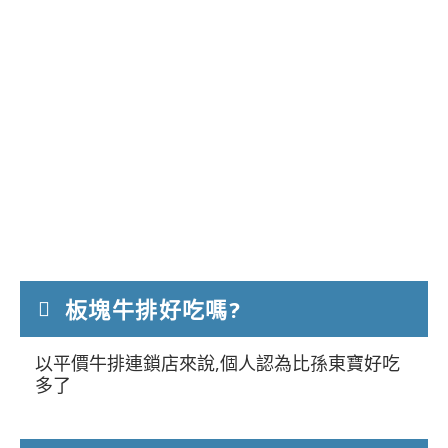
板塊牛排好吃嗎?
以平價牛排連鎖店來說,個人認為比孫東寶好吃
多了