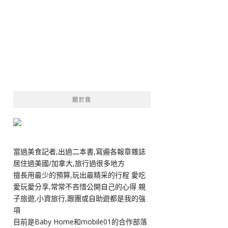
關於我
當過美食記者,出過二本書,寫遍各報章雜誌
居住過美國/加拿大,旅行過很多地方
擅長用最少的預算,玩出最精采的行程 愛吃
愛玩愛分享,常常不吝惜公開自己的心得 親
子旅遊,小資旅行,跟團或自助遊都是我的強
項
目前是Baby Home和mobile01的合作部落