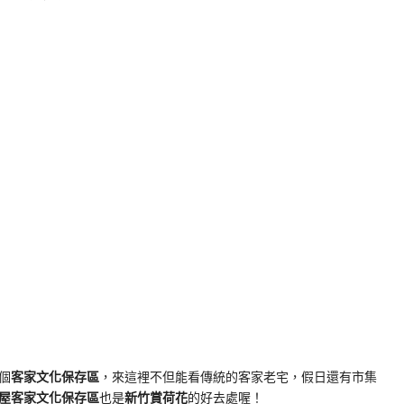
k
nger
e
Copy
ink
個
客家文化保存區
，來這裡不但能看傳統的客家老宅，假日還有市集
屋客家文化保存區
也是
新竹賞荷花
的好去處喔！