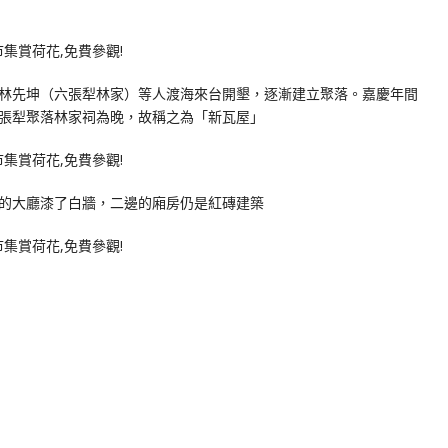
林先坤（六張犁林家）等人渡海來台開墾，逐漸建立聚落。嘉慶年間
張犁聚落林家祠為晚，故稱之為「新瓦屋」
的大廳漆了白牆，二邊的廂房仍是紅磚建築