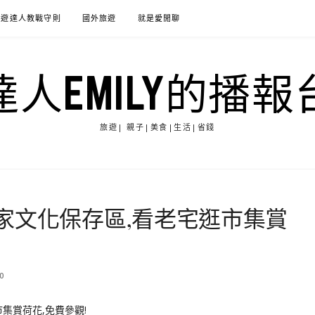
旅遊達人教戰守則
國外旅遊
就是愛閒聊
達人EMILY的播報
旅遊| 親子|美食|生活|省錢
家文化保存區,看老宅逛市集賞
0