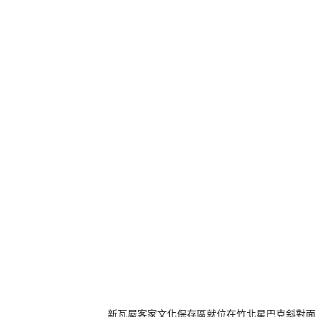
新瓦屋客家文化保存區就位在竹北星巴克斜對面