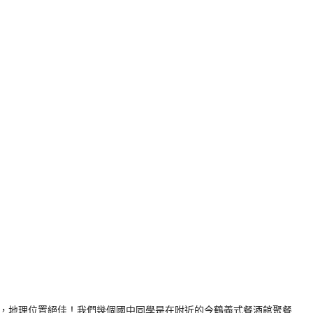
，地理位置絕佳！我們幾個國中同學是在附近的今鶴義式餐酒館聚餐