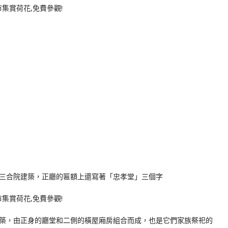
三合院建築，正廳的匾額上還寫著「忠孝堂」三個字
築，由正身的廳堂和二側的橫屋廂房組合而成，也是它們家族祭祀的