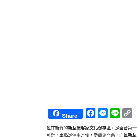
Faceboo
Messe
Lin
Share
L
位在新竹的
新瓦屋客家文化保存區
，是全台第一
可逛，重點是停車方便，參觀免門票，而且
新瓦