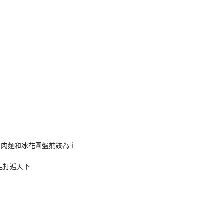
牛肉麵和冰花圓盤煎餃為主
能打遍天下