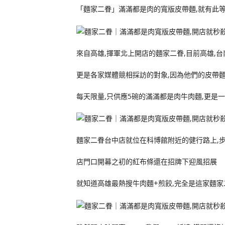
「麵家二眷」滿滿都是肉的寬版皮帶麵,就有此等
來自高雄,揮軍北上開店的麵家二眷,目前高雄,
更是各家媒體競相採訪的對象,因為他們的皮帶
每天限量,只供應5碗的滿滿都是肉牛肉麵,更是
麵家二眷台中店就位在科博館附近的健行路上,
店門口開幕之初的紅布條還在招牌下迎風招展
就知道高雄最熱搜牛肉麵+煎餃,完全是這家麵家