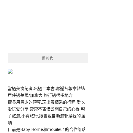
關於我
當過美食記者,出過二本書,寫遍各報章雜誌
居住過美國/加拿大,旅行過很多地方
擅長用最少的預算,玩出最精采的行程 愛吃
愛玩愛分享,常常不吝惜公開自己的心得 親
子旅遊,小資旅行,跟團或自助遊都是我的強
項
目前是Baby Home和mobile01的合作部落