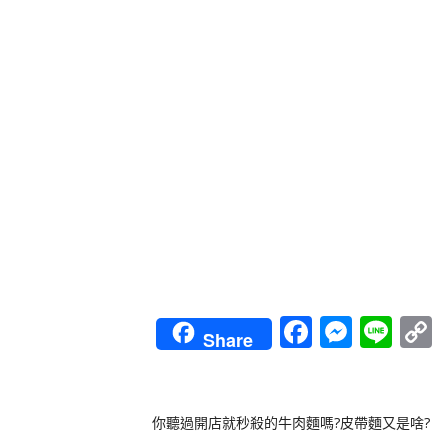
Faceboo
Messe
Lin
Share
L
你聽過開店就秒殺的牛肉麵嗎?皮帶麵又是啥?