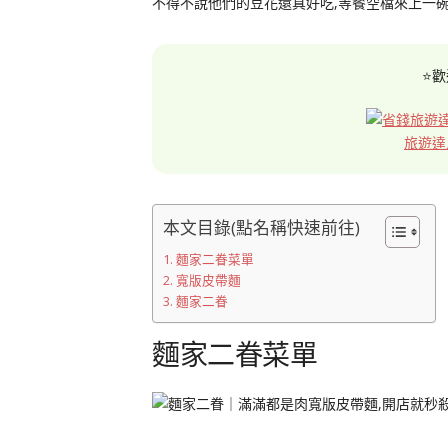
不得不說他們的豆花還真好吃,等餐空檔來上一
⭐歡
旅遊達
本文目錄(點名稱快速前往)
麵家二眷菜單
寬版皮帶麵
麵家二眷
麵家二眷菜單