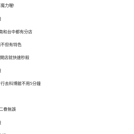
魔力喔!
台南和台中都有分店
麵不但有特色
一開店就快速秒殺
步行去科博館不用5分鐘
二眷無誤