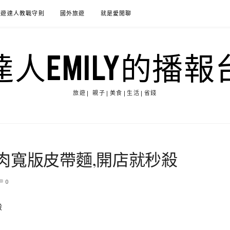
旅遊達人教戰守則
國外旅遊
就是愛閒聊
達人EMILY的播報
旅遊| 親子|美食|生活|省錢
肉寬版皮帶麵,開店就秒殺
0