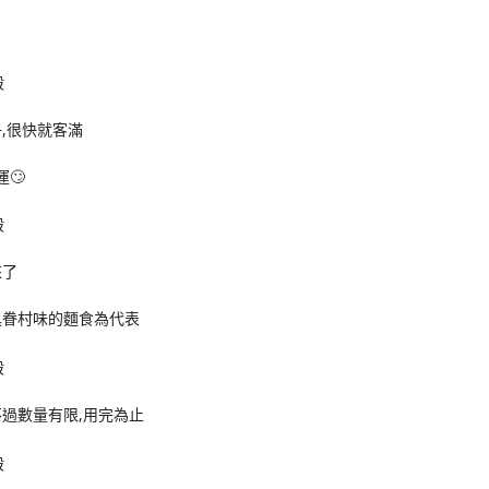
,很快就客滿
🙄
來了
具眷村味的麵食為代表
過數量有限,用完為止