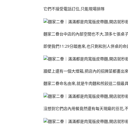
它們不接受電話訂位,只能現場排隊
麵家二眷台中店的內部空間也不大,頂多七張桌子
即使我們11:29分踏進來,也只剩和別人併桌的命運
牆壁上還有一個大燈箱,把店內的招牌菜都畫出
麵家二眷命名由來,就是牛肉麵和煎餃這二個最
沒想到它們店內用餐竟然還有每天現磨的豆花,不