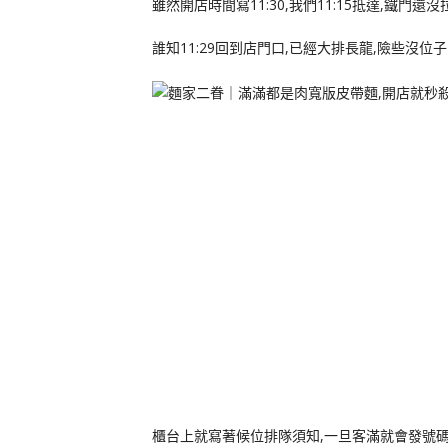
雖然開店時間寫11:30,我們11:15抵達,鐵門還沒
誰知11:29回到店門口,已經大排長龍,險些沒位子
櫃台上就寫著候位排隊須知,一旦客滿就會發號