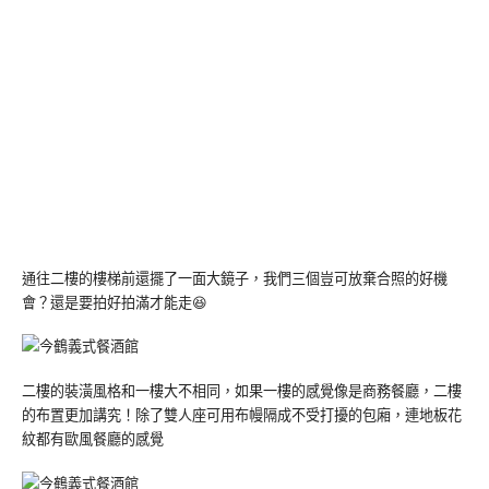
通往二樓的樓梯前還擺了一面大鏡子，我們三個豈可放棄合照的好機
會？還是要拍好拍滿才能走😆
二樓的裝潢風格和一樓大不相同，如果一樓的感覺像是商務餐廳，二樓
的布置更加講究！除了雙人座可用布幔隔成不受打擾的包廂，連地板花
紋都有歐風餐廳的感覺