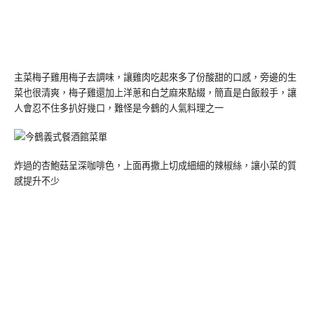
主菜梅子雞用梅子去調味，讓雞肉吃起來多了份酸甜的口感，旁邊的生
菜也很清爽，梅子雞還加上洋蔥和白芝麻來點綴，簡直是白飯殺手，讓
人會忍不住多扒好幾口，難怪是今鶴的人氣料理之一
炸過的杏鮑菇呈深咖啡色，上面再撒上切成細細的辣椒絲，讓小菜的質
感提升不少