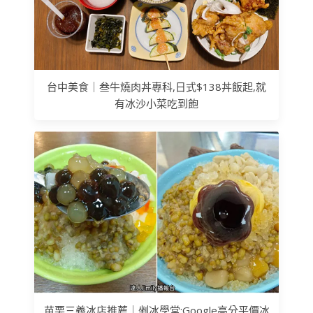
台中美食｜叁牛燒肉丼專科,日式$138丼飯起,就
有冰沙小菜吃到飽
苗栗三義冰店推薦｜剉冰學堂:Google高分平價冰