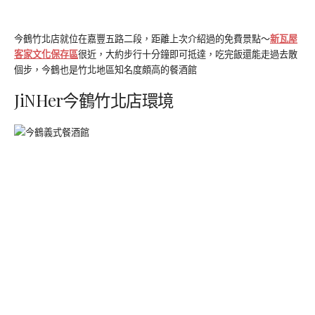
今鶴竹北店就位在嘉豐五路二段，距離上次介紹過的免費景點～
新瓦屋
客家文化保存區
很近，大約步行十分鐘即可抵達，吃完飯還能走過去散
個步，今鶴也是竹北地區知名度頗高的餐酒館
JiNHer今鶴竹北店環境