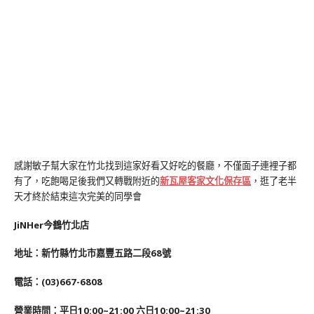
感謝敏子幫大家在竹北找到這家好看又好吃的餐廳，不僅面子連裡子都
有了，吃飽喝足後我們又轉戰附近的
新瓦屋客家文化保存區
，逛了老半
天才終於結束這次完美的同學會
JiNHer今鶴竹北店
地址：新竹縣竹北市嘉豐五路二段68號
電話：(03)667-6808
營業時間：平日10:00~21:00 六日10:00~21:30