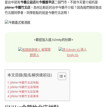
是台中就有
今鶴公益店
和
今鶴逢甲店
二個門市，不過今天要介紹的是
JiNHer今鶴竹北店
，為何比較近的台中今鶴不介紹？因為我們剛好跑去
竹北開同學會，同學欽點的就是今鶴竹北店啊！
⭐歡迎加入達人Emily的社群⭐
省錢旅
達人
遊達人
Emily IG
本文目錄(點名稱快速前往)
JiNHer今鶴竹北店地點
JiNHer今鶴竹北店環境
JiNHer今鶴竹北店菜單
JiNHer今鶴竹北店美食