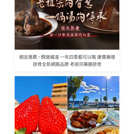
網友推薦 • 精燉補湯 一年四季都可以喝 康寶藥燉
排骨全新網路品牌 老祖宗藥膳排骨