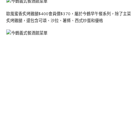
歐風蜜香炙烤雞腿$400會員價$370，屬於今鶴早午餐系列，除了主菜
炙烤雞腿，還包含可頌、沙拉、薯條、西式炒蛋和優格