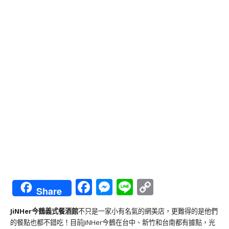
Facebook
Messenger
Line
Copy
Share
Link
JiNHer今鶴義式餐酒館
不只是一家小有名氣的網美店，更難得的是他們
的餐點也都不錯吃！目前JiNHer今鶴在台中、新竹和台南都有據點，光