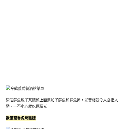
這個鮭魚親子茶碗蒸上面還加了鮭魚和鮭魚卵，光賣相就令人食指大
動，一不小心就吃個精光
歐風蜜香炙烤雞腿