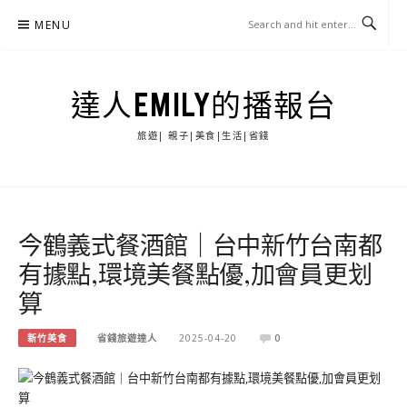
Skip
MENU
to
content
達人EMILY的播報台
旅遊| 親子|美食|生活|省錢
今鶴義式餐酒館｜台中新竹台南都
有據點,環境美餐點優,加會員更划
算
新竹美食
省錢旅遊達人
2025-04-20
0