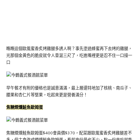
瞧瞧這個歐風蜜香炙烤雞腿多誘人啊？事先塗過蜂蜜再下去烤的雞腿，
光那個金黃色的脆皮就令人垂涎三尺了，吃進嘴裡更是忍不住一口接一
口
早午餐才有附的優格也是誠意滿滿，最上層還特地加了核桃、南瓜子、
腰果和杏仁片等堅果，吃起來更是營養滿分！
焦糖煙燻鮭魚歐姆蛋
焦糖煙燻鮭魚歐姆蛋$400會員價$370，配菜跟歐風蜜香炙烤雞腿差不
多，但主食改成煙燻鮭魚歐姆蛋，看起來份量也不少，點一份來吃就能