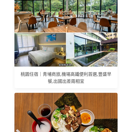
桃園住宿｜青埔商旅,機場高鐵便利首選,豐盛早
餐,出國出差兩相宜