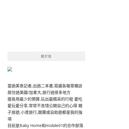
關於我
當過美食記者,出過二本書,寫遍各報章雜誌
居住過美國/加拿大,旅行過很多地方
擅長用最少的預算,玩出最精采的行程 愛吃
愛玩愛分享,常常不吝惜公開自己的心得 親
子旅遊,小資旅行,跟團或自助遊都是我的強
項
目前是Baby Home和mobile01的合作部落