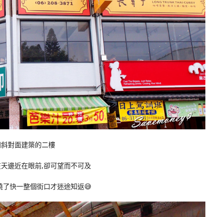
門斜對面建築的二樓
天邊近在眼前,卻可望而不可及
繞了快一整個街口才迷途知返😅