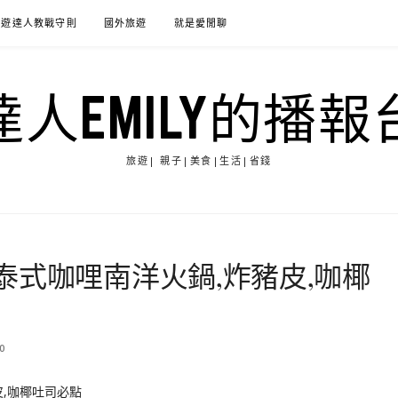
旅遊達人教戰守則
國外旅遊
就是愛閒聊
達人EMILY的播報
旅遊| 親子|美食|生活|省錢
泰式咖哩南洋火鍋,炸豬皮,咖椰
0