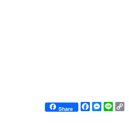
Faceboo
Messe
Lin
Share
L