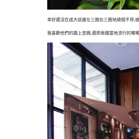
幸好還沒在成大這邊左三圈右三圈地繞個不停,
我喜歡他們的牆上塗鴉,還把泰國當地流行的嘟嘟車(t