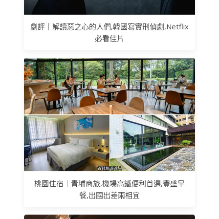
劇評｜解讀惡之心的人們,韓國寫實刑偵劇,Netflix
必看佳片
桃園住宿｜青埔商旅,機場高鐵便利首選,豐盛早
餐,出國出差兩相宜