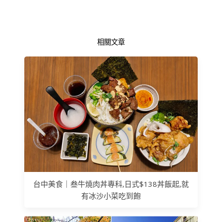
相關文章
台中美食｜叁牛燒肉丼專科,日式$138丼飯起,就
有冰沙小菜吃到飽