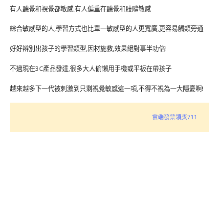
有人聽覺和視覺都敏感,有人偏重在聽覺和肢體敏感
綜合敏感型的人,學習方式也比單一敏感型的人更寬廣,更容易觸類旁通
好好辨別出孩子的學習類型,因材施教,效果絕對事半功倍!
不過現在3C產品發達,很多大人偷懶用手機或平板在帶孩子
越來越多下一代被刺激到只剩視覺敏感這一項,不得不視為一大隱憂啊!
雲端發票領獎711