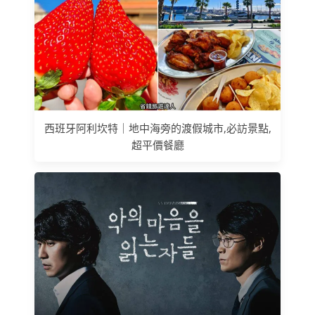
西班牙阿利坎特｜地中海旁的渡假城市,必訪景點,
超平價餐廳