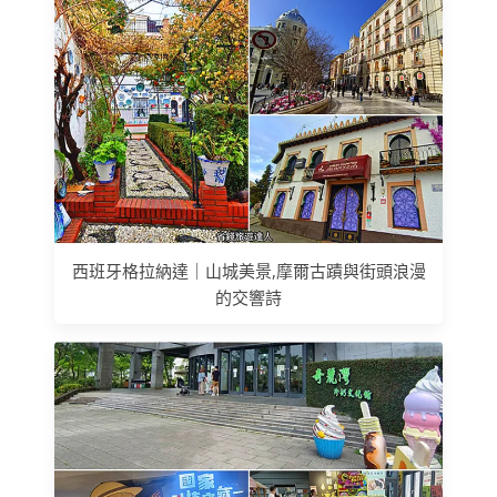
西班牙格拉納達｜山城美景,摩爾古蹟與街頭浪漫
的交響詩