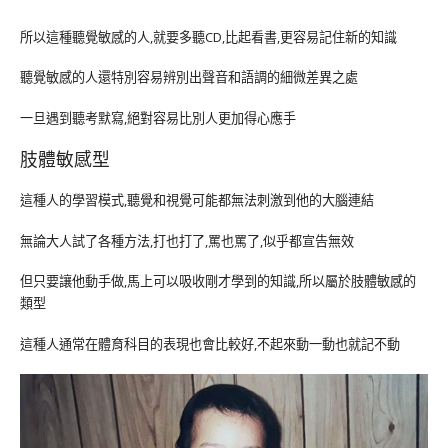
所以這種聽覺敏感的人,就要多聽CD,比起看書,更容易記住新的知識
聽覺敏感的人還特別容易辨別出聲音和語調的細微差異之處
一旦遇到聽考默寫,絕對容易比別人更加得心應手
肢體敏感型
這種人的學習模式,聽覺和視覺可能都無法刺激到他的大腦連結
無論大人試了各種方法,打也打了,罵也罵了,似乎都宣告無效
但只要讓他動手做,馬上可以吸收剛才學到的知識,所以屬於肢體敏感的
類型
這種人通常在體育科目的表現也會比較好,不起來動一動也就記不動