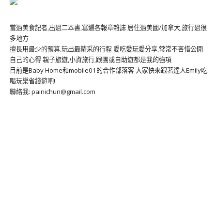
當過美食記者,出過二本書,寫遍各報章雜誌 居住過美國/加拿大,旅行過很
多地方
擅長用最少的預算,玩出最精采的行程 愛吃愛玩愛分享,常常不吝惜公開
自己的心得 親子旅遊,小資旅行,跟團或自助遊都是我的強項
目前是Baby Home和mobile01的合作部落客 大家快來跟著達人Emily吃
喝玩樂省錢遊吧!
聯絡我: painichun@gmail.com