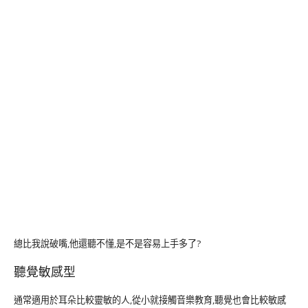
總比我說破嘴,他還聽不懂,是不是容易上手多了?
聽覺敏感型
通常適用於耳朵比較靈敏的人,從小就接觸音樂教育,聽覺也會比較敏感