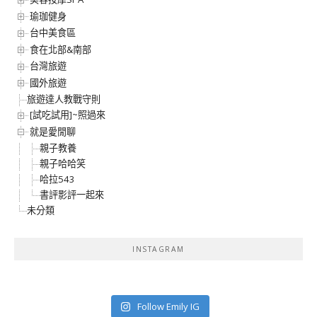
瑜珈健身
台中美食區
食在北部&南部
台灣旅遊
國外旅遊
旅遊達人教戰守則
[試吃試用]~照過來
就是愛閒聊
親子教養
親子哈哈笑
哈拉543
書評影評一起來
未分類
INSTAGRAM
Follow Emily IG