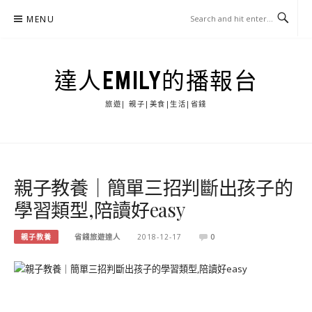
Skip
MENU
to
content
達人EMILY的播報台
旅遊| 親子|美食|生活|省錢
親子教養｜簡單三招判斷出孩子的
學習類型,陪讀好easy
親子教養
省錢旅遊達人
2018-12-17
0