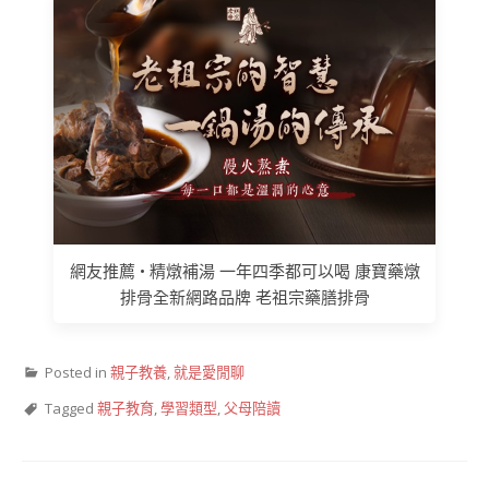
網友推薦 • 精燉補湯 一年四季都可以喝 康寶藥燉
排骨全新網路品牌 老祖宗藥膳排骨
Posted in
親子教養
,
就是愛閒聊
Tagged
親子教育
,
學習類型
,
父母陪讀