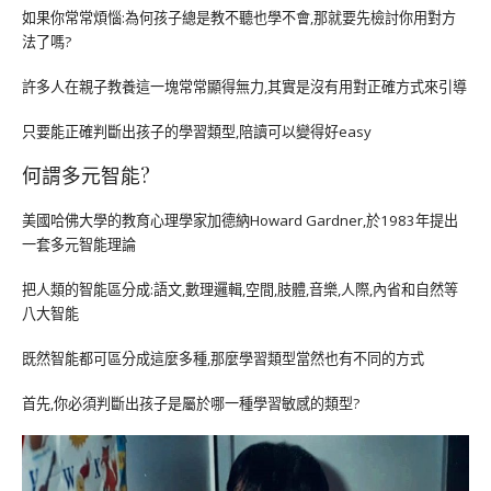
如果你常常煩惱:為何孩子總是教不聽也學不會,那就要先檢討你用對方
法了嗎?
許多人在親子教養這一塊常常顯得無力,其實是沒有用對正確方式來引導
只要能正確判斷出孩子的學習類型,陪讀可以變得好easy
何謂多元智能?
美國哈佛大學的教育心理學家加德納Howard Gardner,於1983年提出
一套多元智能理論
把人類的智能區分成:語文,數理邏輯,空間,肢體,音樂,人際,內省和自然等
八大智能
既然智能都可區分成這麼多種,那麼學習類型當然也有不同的方式
首先,你必須判斷出孩子是屬於哪一種學習敏感的類型?