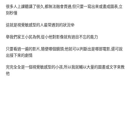
很多人上課聽講了很久,都無法融會貫通,但只要一寫出來或畫成圖表,立
刻秒懂
這就是視覺敏感型的人最常遇到的狀況🤓
舉我們家王小民為例,從小他對影像就有過目不忘的能力
只要看過一遍的影片,隨便哪個鏡頭,他就可以判斷出是哪部電影,還可說
出接下來的劇情
完完全全是一個視覺敏感型的小孩,所以我就輔以大量的圖畫或文字來教
他