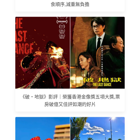
食順序,減重無負擔
《破‧地獄》影評｜榮獲香港金像獎五項大獎,票
房破億又佳評如潮的好片