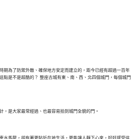
時期為了防禦外敵、確保地方安定而建立的，距今已經有超過一百年
這點是不是超酷的？ 整座古城有東、南、西、北四個城門，每個城門
計，是大家最常經過、也最容易拍到城門全貌的門。
車水馬龍，卻有著更貼近在地生活，更能讓人靜下心來，好好感受這