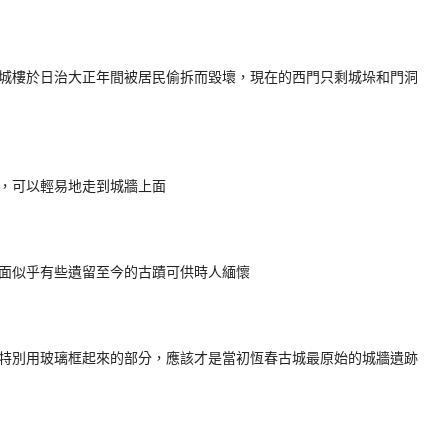
城樓於日治大正年間被居民偷拆而毀壞，現在的西門只剩城垛和門洞
，可以輕易地走到城牆上面
面似乎有些遺留至今的古蹟可供時人緬懷
特別用玻璃框起來的部分，應該才是當初恆春古城最原始的城牆遺跡