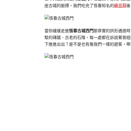
座古城的脈搏。我們吃完了恆春知名的
綠豆蒜
後
當你緩緩走進
恆春古城西門
那厚實的拱形通道時
駁的磚牆、古老的石階，每一處都在訴說著曾經
下進進出出？是不是也有像我們一樣的遊客，帶