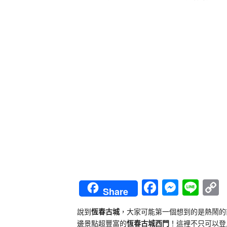
Faceboo
Messe
Lin
Share
L
說到
恆春古城
，大家可能第一個想到的是熱鬧的
邊景點超豐富的
恆春古城西門
！這裡不只可以登