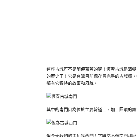
這座古城可不是隨便蓋蓋的喔！恆春古城是清朝
的歷史了！它是台灣目前保存最完整的古城牆，
都有它獨特的故事和風貌。
其中的
南門
因為位於主要幹道上，加上圓環的設
但今天我們的主角是
西門
！它雖然不像南門那麼