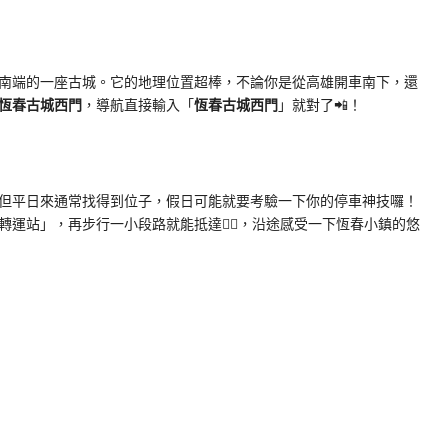
南端的一座古城。它的地理位置超棒，不論你是從高雄開車南下，還
恆春古城西門
，導航直接輸入「
恆春古城西門
」就對了📲！
場，但平日來通常找得到位子，假日可能就要考驗一下你的停車神技囉！
運站」，再步行一小段路就能抵達🚶‍♀️，沿途感受一下恆春小鎮的悠