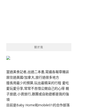
關於我
當過美食記者,出過二本書,寫遍各報章雜誌
居住過美國/加拿大,旅行過很多地方
擅長用最少的預算,玩出最精采的行程 愛吃
愛玩愛分享,常常不吝惜公開自己的心得 親
子旅遊,小資旅行,跟團或自助遊都是我的強
項
目前是Baby Home和mobile01的合作部落