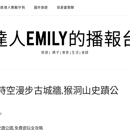
旅遊達人教戰守則
國外旅遊
就是愛閒聊
達人EMILY的播報
旅遊| 親子|美食|生活|省錢
時空漫步古城牆,猴洞山史蹟公
0