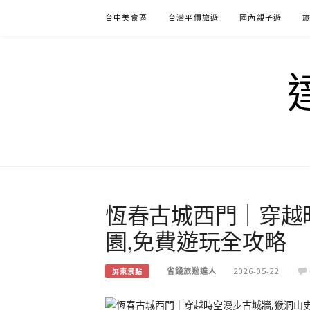
Skip
台中美食區
台灣平價旅遊
國內親子遊
to
content
恆春古城西門｜穿越
園,免費遊玩全攻略
省錢旅遊達人
2026-05-22
屏東景點