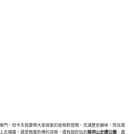
k
nger
e
Copy
ink
南門，但今天我要帶大家探索的是相對悠閒、充滿歷史韻味，而且周
上古城牆，感受微風吹拂的涼爽，還有超好玩的
猴洞山史蹟公園
、
古