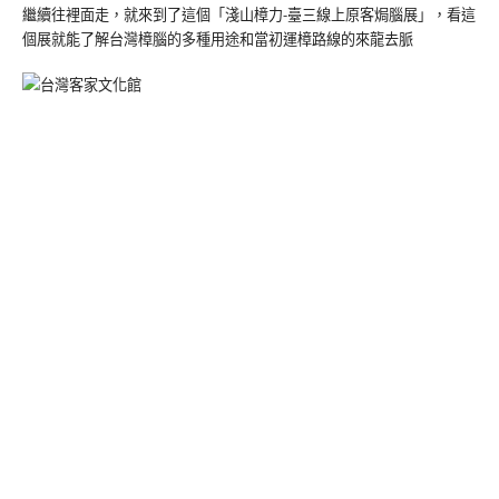
繼續往裡面走，就來到了這個「淺山樟力-臺三線上原客焗腦展」，看這
個展就能了解台灣樟腦的多種用途和當初運樟路線的來龍去脈