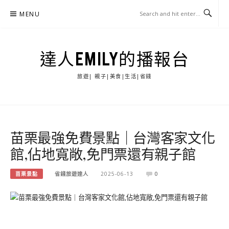
Skip
MENU
to
content
達人EMILY的播報台
旅遊| 親子|美食|生活|省錢
苗栗最強免費景點｜台灣客家文化
館,佔地寬敞,免門票還有親子館
苗栗景點
省錢旅遊達人
2025-06-13
0