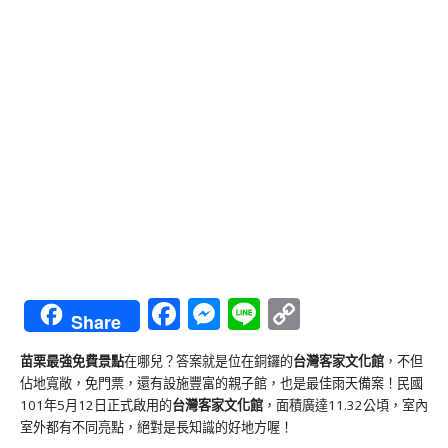
Facebook
Messenger
Line
Copy
Share
Link
苗栗最強免費景點
在哪兒？答案就是位在銅鑼的
台灣客家文化館
，不但
佔地寬敞，免門票，還有設施豐富的親子館，也是最佳雨天備案！民國
101年5月12日正式啟用的
台灣客家文化館
，面積廣達11.32公頃，室內
室外都有不同亮點，絕對是長知識的好地方喔！