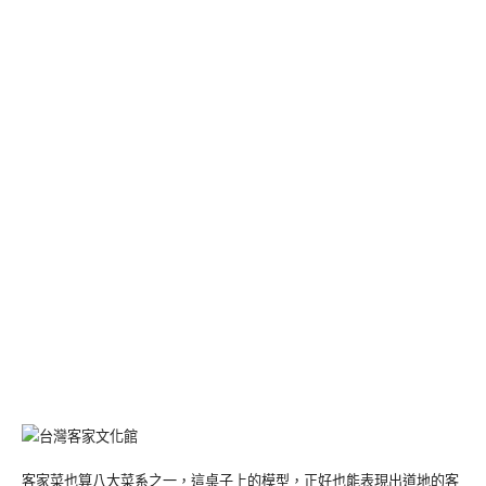
客家菜也算八大菜系之一，這桌子上的模型，正好也能表現出道地的客