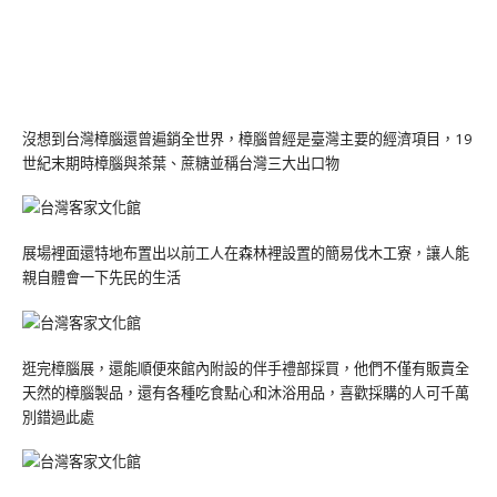
沒想到台灣樟腦還曾遍銷全世界，樟腦曾經是臺灣主要的經濟項目，19
世紀末期時樟腦與茶葉、蔗糖並稱台灣三大出口物
展場裡面還特地布置出以前工人在森林裡設置的簡易伐木工寮，讓人能
親自體會一下先民的生活
逛完樟腦展，還能順便來館內附設的伴手禮部採買，他們不僅有販賣全
天然的樟腦製品，還有各種吃食點心和沐浴用品，喜歡採購的人可千萬
別錯過此處