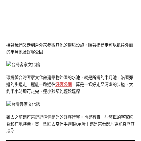
接著我們又走到戶外來參觀其他的環境設施，順著指標走可以抵達外面
的半月池及好客公園
環繞著台灣客家文化館建築物外圍的水池，就是所謂的半月池，沿著旁
邊的步道走，還能一路通往
好客公園
，算是一條好走又清幽的步道，大
約半小時即可走完，連小孩都能輕鬆達標
離去之前還可來逛逛這個館外的好客行寮，也是有賣一些簡單的客家吃
食和在地特產，買一些回去當伴手禮很OK喔！還是來看影片更能身歷其
境👇