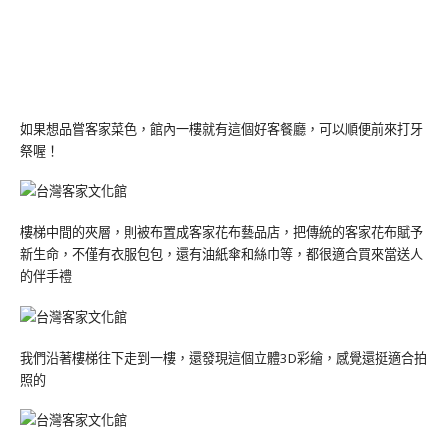
如果想品嘗客家菜色，館內一樓就有這個好客餐廳，可以順便前來打牙
祭喔！
樓梯中間的夾層，則被布置成客家花布藝品店，把傳統的客家花布賦予
新生命，不僅有衣服包包，還有油紙傘和絲巾等，都很適合買來當送人
的伴手禮
我們沿著樓梯往下走到一樓，還發現這個立體3D彩繪，感覺還挺適合拍
照的