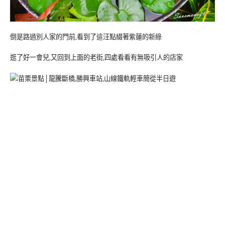
倒是路過別人家的門前,看到了這汪點綴著紫蓮的新綠
逛了好一會兒,又回到上面的老街,四處看看有無吸引人的店家