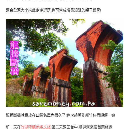
適合全家大小來此走走逛逛,也可當成增長知識的親子遊喔!
龍騰斷橋其實放在口袋名單內很久了,這次趁著到新竹住宿順便一遊
前一天在
竹湖暐順麗緻文旅
,第二天返回台中,順道就來個苗栗旅遊