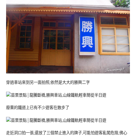
穿過車站來到另一面拍照,依然是大大的勝興二字
廢棄的鐵道上已有不少遊客在散步了
走近洞口拍一張,還放了三個禁止進入的牌子,可能怕遊客亂闖危險,佛心