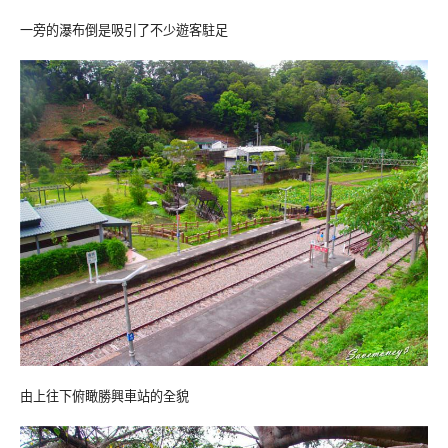
一旁的瀑布倒是吸引了不少遊客駐足
由上往下俯瞰勝興車站的全貌