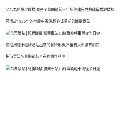
又名為魚藤坪斷橋,原是全線開通前一年所興建完成的磚造橋墩橋樑
可惜於1935年的地震中震毀,遂造成目前的斷橋景象
這個用細小磁磚黏貼出來的藝術地標,不但有火車還有桐花
把苗栗知名景點都結合在這個作品中