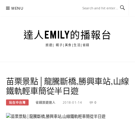
Skip
MENU
to
content
達人EMILY的播報台
旅遊| 親子|美食|生活|省錢
苗栗景點│龍騰斷橋,勝興車站,山線
鐵軌輕車簡從半日遊
玩在中台灣
省錢旅遊達人
2018-01-14
0