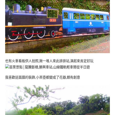
也有火車看板供人拍照,揪一堆人來此排排站,演起來肯定好玩
我喜歡這面牆的裝飾,小茶壺都變成了花器,頗有創意