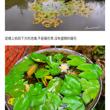
從橋上拍到下方的池塘,不是蓮花季,沒有盛開的蓮花