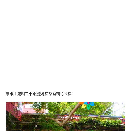
原來此處叫牛車寮,連地標都有桐花圖樣