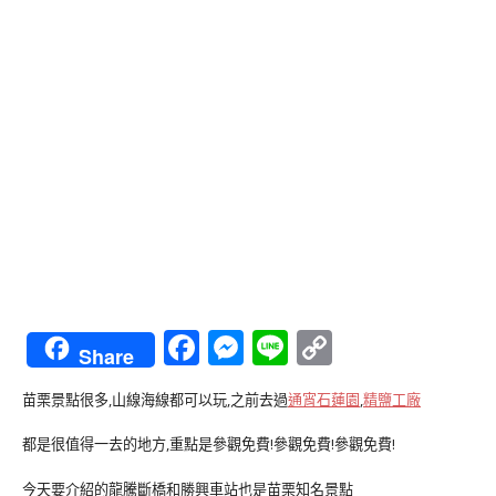
Facebook
Messenger
Line
Copy
Share
Link
苗栗景點很多,山線海線都可以玩,之前去過
通宵石蓮園
,
精鹽工廠
都是很值得一去的地方,重點是參觀免費!參觀免費!參觀免費!
今天要介紹的龍騰斷橋和勝興車站也是苗栗知名景點