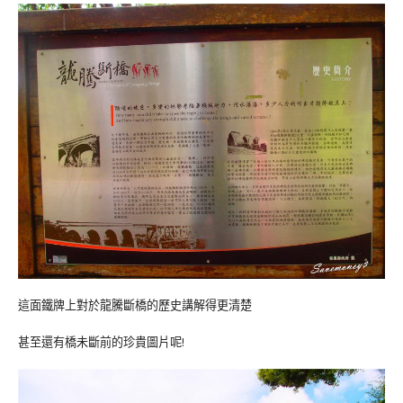
這面鐵牌上對於龍騰斷橋的歷史講解得更清楚
甚至還有橋未斷前的珍貴圖片呢!