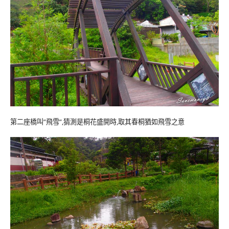
第二座橋叫”飛雪”,猜測是桐花盛開時,取其春桐猶如飛雪之意