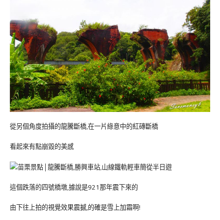
從另個角度拍攝的龍騰斷橋,在一片綠意中的紅磚斷橋
看起來有點崩毀的美感
這個跌落的四號橋墩,據說是921那年震下來的
由下往上拍的視覺效果震撼,的確是雪上加霜啊!