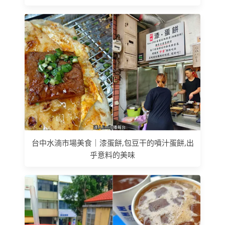
台中水湳市場美食｜漆蛋餅,包豆干的噴汁蛋餅,出
乎意料的美味