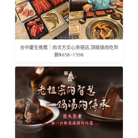
台中慶生推薦｜肉次方文心崇德店,頂級燒肉吃到
飽$658~1598