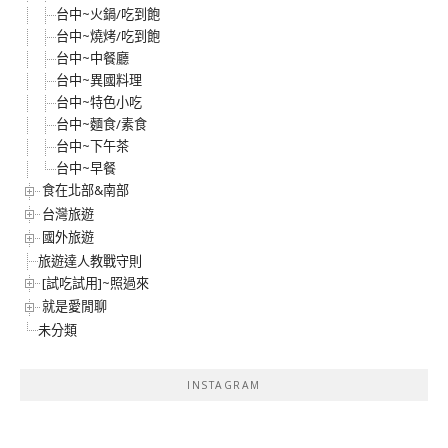
台中~火鍋/吃到飽
台中~燒烤/吃到飽
台中~中餐廳
台中~異國料理
台中~特色小吃
台中~麵食/素食
台中~下午茶
台中~早餐
食在北部&南部
台灣旅遊
國外旅遊
旅遊達人教戰守則
[試吃試用]~照過來
就是愛閒聊
未分類
INSTAGRAM