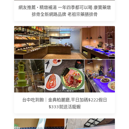
網友推薦 • 精燉補湯 一年四季都可以喝 康寶藥燉
排骨全新網路品牌 老祖宗藥膳排骨
台中吃到飽｜金典柏麗廳,平日加碼$222假日
$333就送活龍蝦