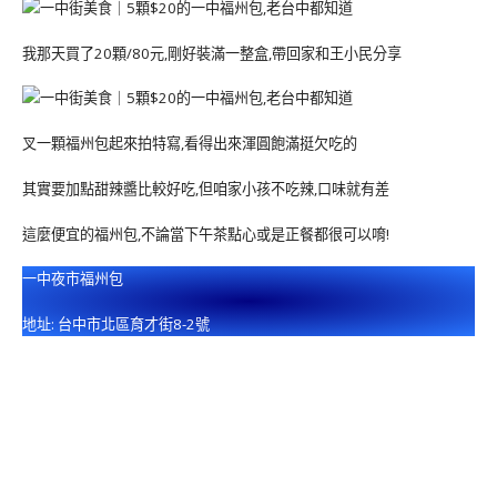
我那天買了20顆/80元,剛好裝滿一整盒,帶回家和王小民分享
叉一顆福州包起來拍特寫,看得出來渾圓飽滿挺欠吃的
其實要加點甜辣醬比較好吃,但咱家小孩不吃辣,口味就有差
這麼便宜的福州包,不論當下午茶點心或是正餐都很可以唷!
一中夜市福州包
地址: 台中市北區育才街8-2號