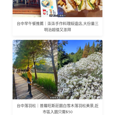
台中早午餐推薦｜柒柒手作料理綏遠店,大份量三
明治超值又澎拜
台中落羽松｜普羅旺斯莊園白雪木落羽松美景,近
市區入園只需$50