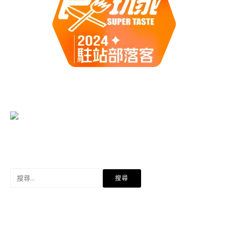
搜
尋
關
鍵
字: