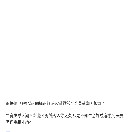
很快地已經排滿4圈福州包,表皮稍微煎至金黃就翻面起鍋了
畢竟排隊人潮不斷,總不好讓客人等太久,只是不知生意好成這樣,每天要
準備幾顆才夠?