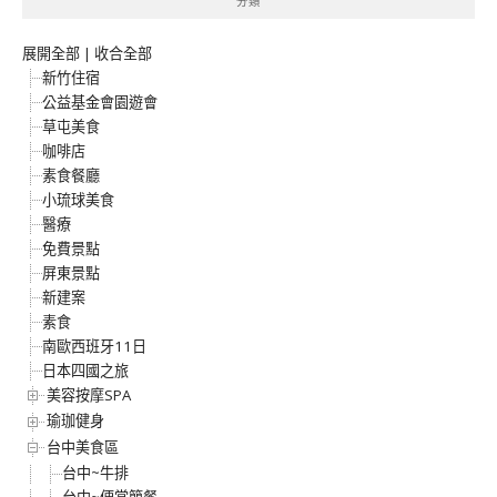
分類
展開全部
|
收合全部
新竹住宿
公益基金會園遊會
草屯美食
咖啡店
素食餐廳
小琉球美食
醫療
免費景點
屏東景點
新建案
素食
南歐西班牙11日
日本四國之旅
美容按摩SPA
瑜珈健身
台中美食區
台中~牛排