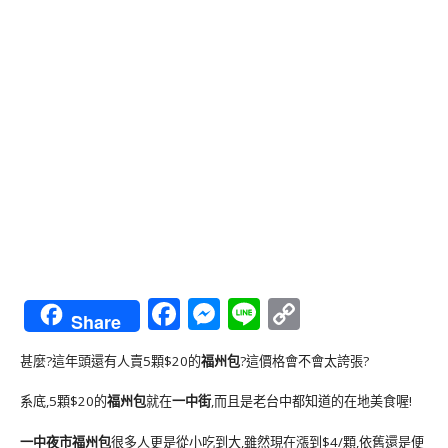
Facebook
Messenger
Line
Copy
Share
Link
甚麼?這年頭還有人賣5顆$20的
福州包
?這價格會不會太誇張?
系底,5顆$20的
福州包
就在
一中街
,而且是老台中都知道的在地美食喔!
一中夜市福州包
很多人更是從小吃到大,雖然現在漲到$4/顆,依舊還是便