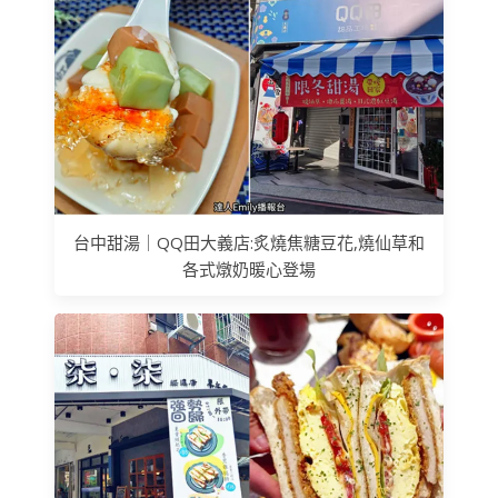
台中甜湯｜QQ田大義店:炙燒焦糖豆花,燒仙草和
各式燉奶暖心登場