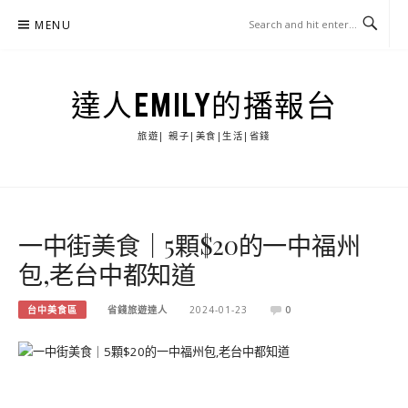
Skip
MENU
to
content
達人EMILY的播報台
旅遊| 親子|美食|生活|省錢
一中街美食｜5顆$20的一中福州
包,老台中都知道
台中美食區
省錢旅遊達人
2024-01-23
0