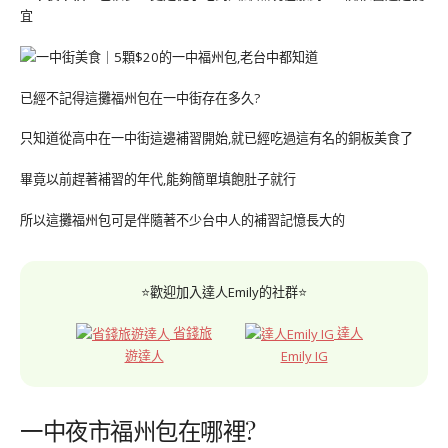
宜
已經不記得這攤福州包在一中街存在多久?
只知道從高中在一中街這邊補習開始,就已經吃過這有名的銅板美食了
畢竟以前趕著補習的年代,能夠簡單填飽肚子就行
所以這攤福州包可是伴隨著不少台中人的補習記憶長大的
⭐歡迎加入達人Emily的社群⭐
省錢旅
達人
遊達人
Emily IG
一中夜市福州包在哪裡?