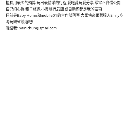
擅長用最少的預算,玩出最精采的行程 愛吃愛玩愛分享,常常不吝惜公開
自己的心得 親子旅遊,小資旅行,跟團或自助遊都是我的強項
目前是Baby Home和mobile01的合作部落客 大家快來跟著達人Emily吃
喝玩樂省錢遊吧!
聯絡我: painichun@gmail.com