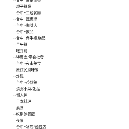
台中~便當簡餐
親子餐廳
台中~主題餐廳
台中~鐵板燒
台中~咖啡店
台中~飲品
台中~伴手禮.糕點
早午餐
吃到飽
特賣會/零食批發
台中~夜市美食
原住民風味餐
炸雞
台中~茶藝館
清粥小菜/粥品
懶人包
日本料理
素食
吃到飽餐廳
夜景
台中~冰店/麵包店