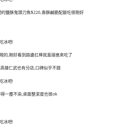
們的鹽酥鬼頭刀魚$220,香酥鹹脆配飯吃很剛好
現的,剛好看到路邊扛棒就直接進來吃了
高雄仁武也有分店,口碑似乎不錯
得一塵不染,桌面整潔度也很ok