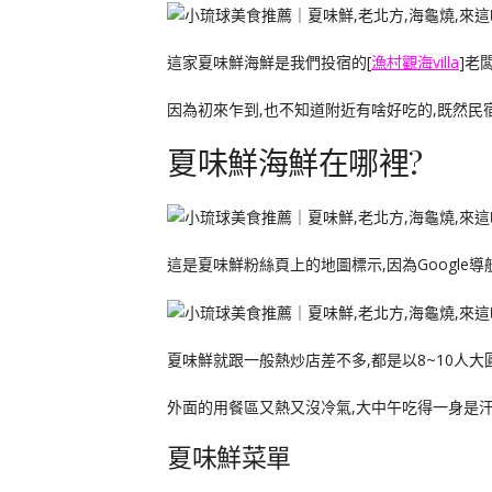
這家夏味鮮海鮮是我們投宿的[
漁村觀海villa
]老
因為初來乍到,也不知道附近有啥好吃的,既然民
夏味鮮海鮮在哪裡?
這是夏味鮮粉絲頁上的地圖標示,因為Google
夏味鮮就跟一般熱炒店差不多,都是以8~10人
外面的用餐區又熱又沒冷氣,大中午吃得一身是汗
夏味鮮菜單