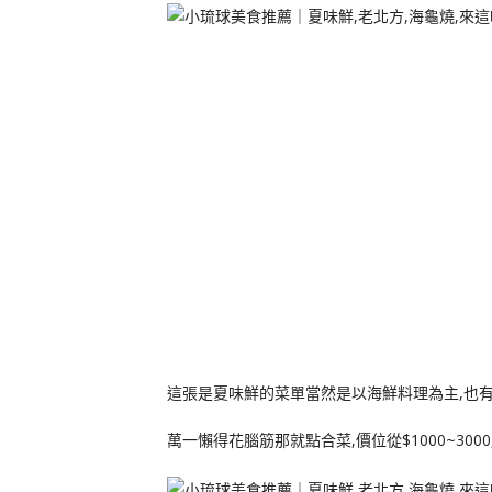
這張是夏味鮮的菜單當然是以海鮮料理為主,也
萬一懶得花腦筋那就點合菜,價位從$1000~30