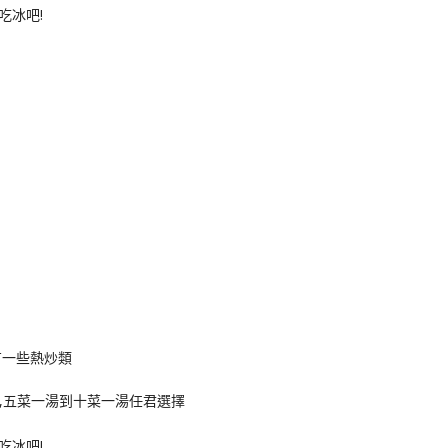
有一些熱炒類
00,五菜一湯到十菜一湯任君選擇