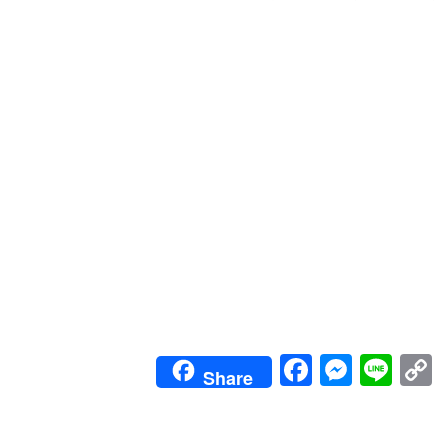
Faceboo
Messe
Lin
Share
L