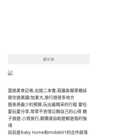
關於我
當過美食記者,出過二本書,寫遍各報章雜誌
居住過美國/加拿大,旅行過很多地方
擅長用最少的預算,玩出最精采的行程 愛吃
愛玩愛分享,常常不吝惜公開自己的心得 親
子旅遊,小資旅行,跟團或自助遊都是我的強
項
目前是Baby Home和mobile01的合作部落