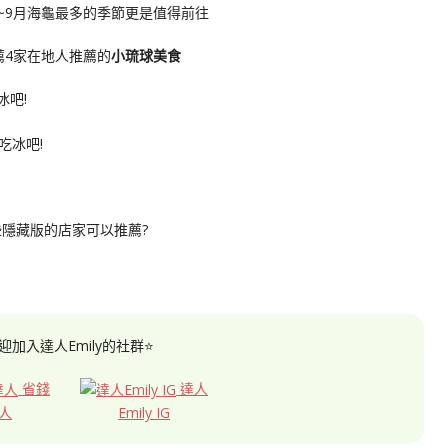
~9月海龜最多的季節更是值得前往
薦4家在地人推薦的
小琉球美食
冰吧!
隱藏版的店家可以推薦?
迎加入達人Emily的社群⭐
省錢
達人
人
Emily IG