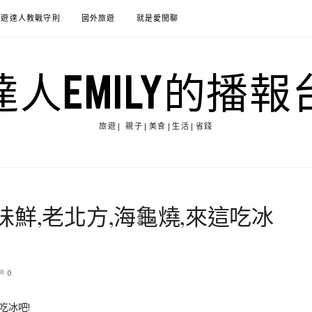
旅遊達人教戰守則
國外旅遊
就是愛閒聊
達人EMILY的播報
旅遊| 親子|美食|生活|省錢
鮮,老北方,海龜燒,來這吃冰
0