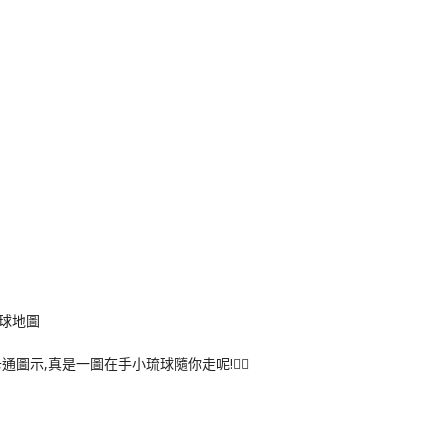
球地圖
示,真是一圖在手小琉球隨你走呢!🚶‍♀️