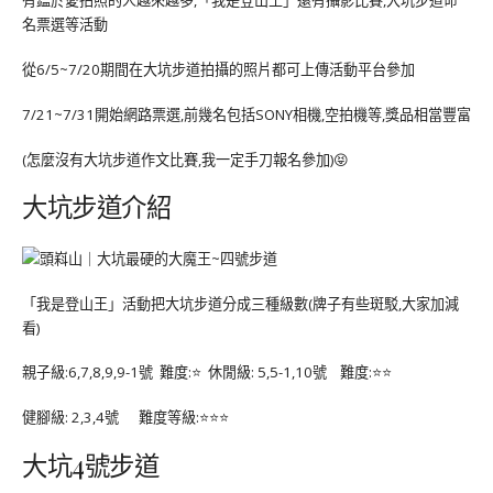
有鑑於愛拍照的人越來越多,「我是登山王」還有攝影比賽,大坑步道命
名票選等活動
從6/5~7/20期間在大坑步道拍攝的照片都可上傳活動平台參加
7/21~7/31開始網路票選,前幾名包括SONY相機,空拍機等,獎品相當豐富
(怎麼沒有大坑步道作文比賽,我一定手刀報名參加)😝
大坑步道介紹
「我是登山王」活動把大坑步道分成三種級數(牌子有些斑駁,大家加減
看)
親子級:6,7,8,9,9-1號 難度:⭐️ 休閒級: 5,5-1,10號 難度:⭐️⭐️
健腳級: 2,3,4號 難度等級:⭐️⭐️⭐️
大坑4號步道