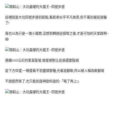
這裡就是大坑四號步道的起點,看起來似乎平凡無奇,但千萬別被這張騙
了!
我也以為只是一塊小蛋糕,沒想到轉過這個彎之後,才是可怕的天堂路啊~
😱
連續300公尺的垂直陡坡,坡度絕對比這張還要陡峭
從下方仰望,一眼還看不到盡頭那種,光看就腳軟,所以被人稱為軟腳坡
不過既然來了,也只能如提神飲料說的:「喝了再上!」