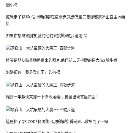
個小時!
感覺走了整整6個小時的腳底按摩步道,走完後二隻腳都還不由自主地顫
抖
如果你想陷害朋友,就約他們來挑戰4號步道吧!😜
這張是朋友臉書動態借來的照片,他們前二天挑戰的是大坑2號步道
沿路都有「我是登山王」的指標
爬到一半趕快來掃一下條碼,看看手機會出現甚麼畫面?
這是掃了QR CODE條碼後出現的解說,看完表示收集到了一點