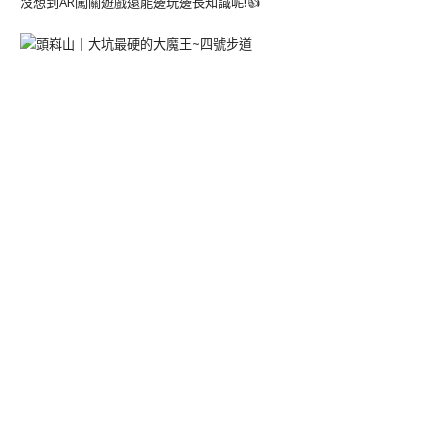
沒想到AR闖關遊戲還能邊玩邊長知識呢!👍