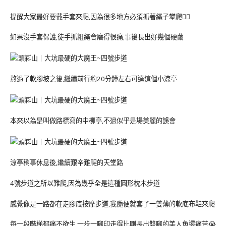
提醒大家最好要戴手套來爬,因為很多地方必須抓著繩子攀爬🧗‍♀️
如果沒手套保護,徒手抓粗繩會磨得很痛,事後長出好幾個硬繭
熬過了軟腳坡之後,繼續前行約20分鐘左右可達這個小涼亭
本來以為是叫做路標寫的中柳亭,不過似乎是場美麗的誤會
涼亭稍事休息後,繼續艱辛難爬的天堂路
4號步道之所以難爬,因為幾乎全是這種圓形枕木步道
感覺像是一路都在走腳底按摩步道,我隨便就套了一雙薄的軟底布鞋來爬
每一段階梯都痛不欲生,一步一腳印走得比剛長出雙腳的美人魚還痛苦😭