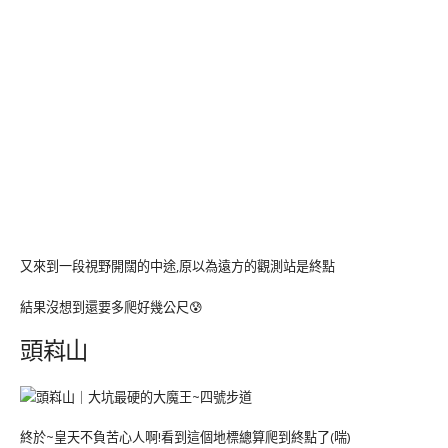
又來到一段視野開闊的中途,原以為遠方的觀測站是終點
結果沒想到還要多爬好幾公尺😰
頭嵙山
終於~皇天不負苦心人啊!看到這個地標總算爬到終點了(喘)