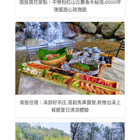
南投賞花景點｜中寮粉紅山丘麝香木秘境,6000坪
瑰蜜甜心玫瑰園
南投住宿｜溪部好呆庄,首創馬車露營,新推出溪上
餐廳夏日清涼體驗