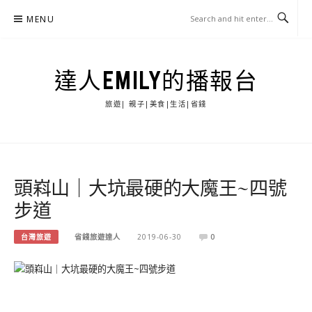
Skip
MENU
to
content
達人EMILY的播報台
旅遊| 親子|美食|生活|省錢
頭嵙山｜大坑最硬的大魔王~四號
步道
台灣旅遊
省錢旅遊達人
2019-06-30
0