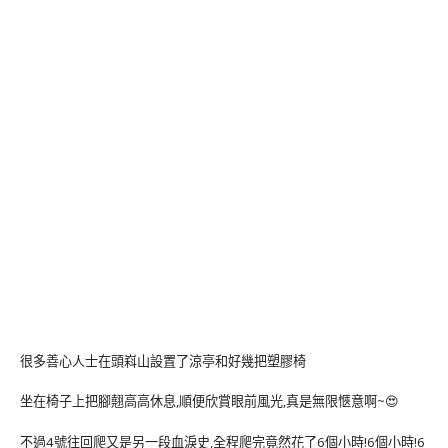
很多善心人士在頭嵙山設置了涼亭和好幾把塑膠椅
坐在椅子上把腳翹高高休息,順便欣賞眼前風光,真是無限愜意啊~😍
不過4號往回爬又是另一段血淚史,全程爬完竟然花了6個小時!6個小時!6