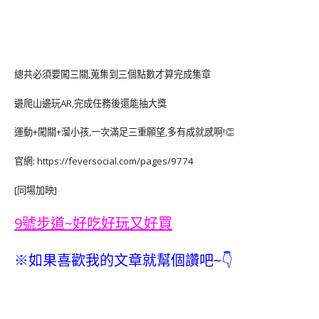
總共必須要闖三關,蒐集到三個點數才算完成集章
邊爬山邊玩AR,完成任務後還能抽大獎
運動+闖關+溜小孩,一次滿足三重願望,多有成就感啊!👏
官網: https://feversocial.com/pages/9774
[同場加映]
9號步道~好吃好玩又好買
※如果喜歡我的文章就幫個讚吧~👇