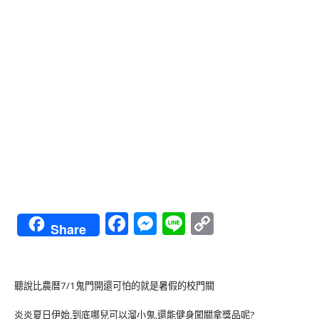
Facebook
Messenger
Line
Copy
Share
Link
聽說比農曆7/1鬼門開還可怕的就是暑假的校門關
炎炎夏日伊始,到底哪兒可以溜小鬼,還能健身闖關拿獎品呢?