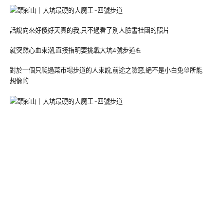
話說向來好傻好天真的我,只不過看了別人臉書社團的照片
就突然心血來潮,直接指明要挑戰大坑4號步道💪
對於一個只爬過菜市場步道的人來說,前途之險惡,絕不是小白兔🐰所能
想像的