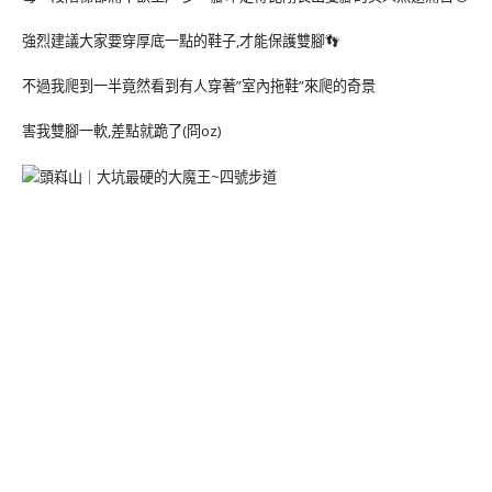
強烈建議大家要穿厚底一點的鞋子,才能保護雙腳👣
不過我爬到一半竟然看到有人穿著”室內拖鞋”來爬的奇景
害我雙腳一軟,差點就跪了(冏oz)