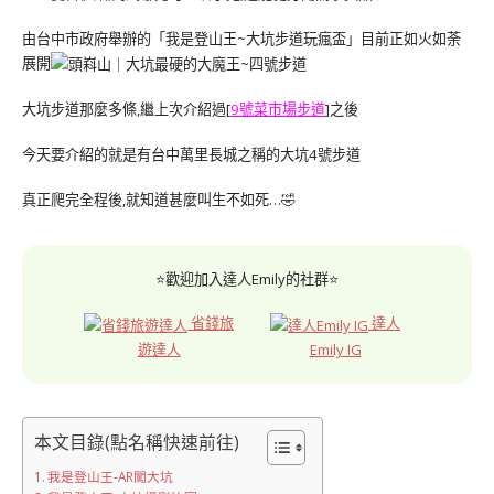
由台中市政府舉辦的「我是登山王~大坑步道玩瘋盃」目前正如火如荼
展開
大坑步道那麼多條,繼上次介紹過[
9號菜市場步道
]之後
今天要介紹的就是有台中萬里長城之稱的大坑4號步道
真正爬完全程後,就知道甚麼叫生不如死…🤣
⭐歡迎加入達人Emily的社群⭐
省錢旅
達人
遊達人
Emily IG
本文目錄(點名稱快速前往)
我是登山王-AR闖大坑