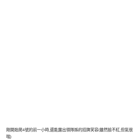
剛開始爬4號的前一小時,還能露出領隊姊的招牌笑容(雖然臉不紅,但氣很
喘)