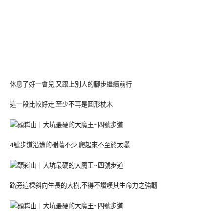
休息了好一會兒,又跟上別人的腳步繼續前行
這一段比較好走,至少不再是圓形枕木
4號步道沿途的樹蔭不少,爬起來不至於太曬
路旁這棵斜向生長的大樹,不得不讚嘆其生命力之強韌