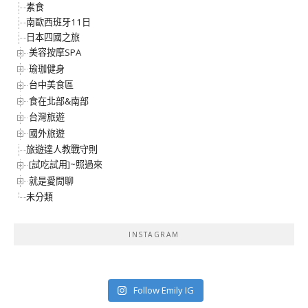
素食
南歐西班牙11日
日本四國之旅
美容按摩SPA
瑜珈健身
台中美食區
食在北部&南部
台灣旅遊
國外旅遊
旅遊達人教戰守則
[試吃試用]~照過來
就是愛閒聊
未分類
INSTAGRAM
Follow Emily IG