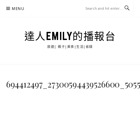
Skip
MENU
to
content
達人EMILY的播報台
旅遊| 親子|美食|生活|省錢
694412497_27300594439526600_505