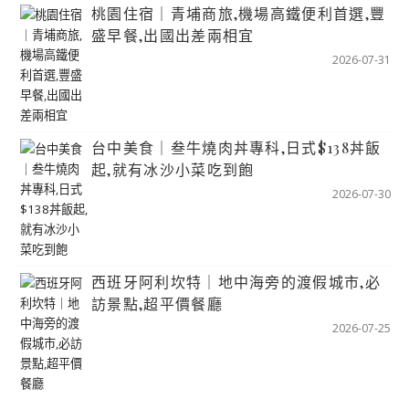
桃園住宿｜青埔商旅,機場高鐵便利首選,豐
盛早餐,出國出差兩相宜
2026-07-31
台中美食｜叁牛燒肉丼專科,日式$138丼飯
起,就有冰沙小菜吃到飽
2026-07-30
西班牙阿利坎特｜地中海旁的渡假城市,必
訪景點,超平價餐廳
2026-07-25