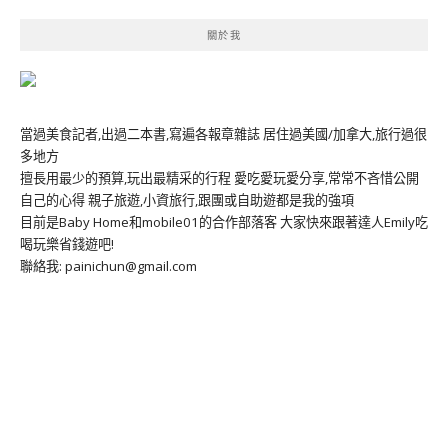
關於我
當過美食記者,出過二本書,寫遍各報章雜誌 居住過美國/加拿大,旅行過很
多地方
擅長用最少的預算,玩出最精采的行程 愛吃愛玩愛分享,常常不吝惜公開
自己的心得 親子旅遊,小資旅行,跟團或自助遊都是我的強項
目前是Baby Home和mobile01的合作部落客 大家快來跟著達人Emily吃
喝玩樂省錢遊吧!
聯絡我: painichun@gmail.com