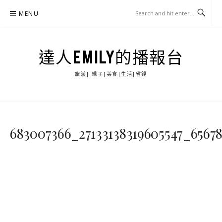
Skip
MENU
to
content
達人EMILY的播報台
旅遊| 親子|美食|生活|省錢
683007366_27133138319605547_6567