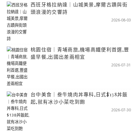
西班牙格拉納達｜山城美景,摩爾古蹟與街
頭浪漫的交響詩
2026-08-03
桃園住宿｜青埔商旅,機場高鐵便利首選,豐
盛早餐,出國出差兩相宜
2026-07-31
台中美食｜叁牛燒肉丼專科,日式$138丼飯
起,就有冰沙小菜吃到飽
2026-07-30