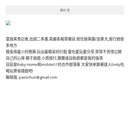
關於我
當過美食記者,出過二本書,寫遍各報章雜誌 居住過美國/加拿大,旅行過很
多地方
擅長用最少的預算,玩出最精采的行程 愛吃愛玩愛分享,常常不吝惜公開
自己的心得 親子旅遊,小資旅行,跟團或自助遊都是我的強項
目前是Baby Home和mobile01的合作部落客 大家快來跟著達人Emily吃
喝玩樂省錢遊吧!
聯絡我: painichun@gmail.com