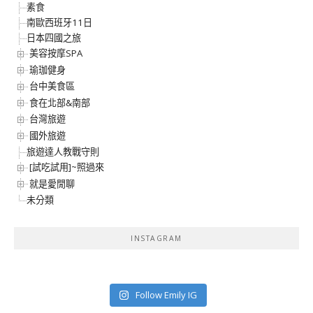
素食
南歐西班牙11日
日本四國之旅
美容按摩SPA
瑜珈健身
台中美食區
食在北部&南部
台灣旅遊
國外旅遊
旅遊達人教戰守則
[試吃試用]~照過來
就是愛閒聊
未分類
INSTAGRAM
Follow Emily IG