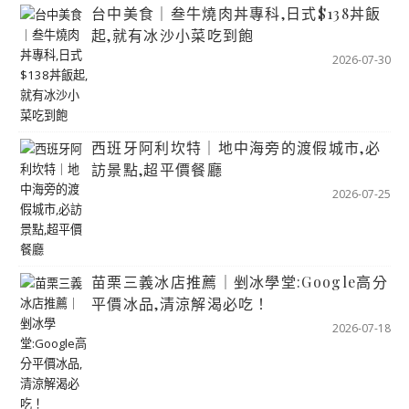
台中美食｜叁牛燒肉丼專科,日式$138丼飯
起,就有冰沙小菜吃到飽
2026-07-30
西班牙阿利坎特｜地中海旁的渡假城市,必
訪景點,超平價餐廳
2026-07-25
苗栗三義冰店推薦｜剉冰學堂:Google高分
平價冰品,清涼解渴必吃！
2026-07-18