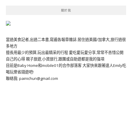
關於我
當過美食記者,出過二本書,寫遍各報章雜誌 居住過美國/加拿大,旅行過很
多地方
擅長用最少的預算,玩出最精采的行程 愛吃愛玩愛分享,常常不吝惜公開
自己的心得 親子旅遊,小資旅行,跟團或自助遊都是我的強項
目前是Baby Home和mobile01的合作部落客 大家快來跟著達人Emily吃
喝玩樂省錢遊吧!
聯絡我: painichun@gmail.com