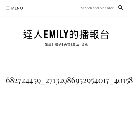
Skip
MENU
to
content
達人EMILY的播報台
旅遊| 親子|美食|生活|省錢
682724459_27132986952954017_4015