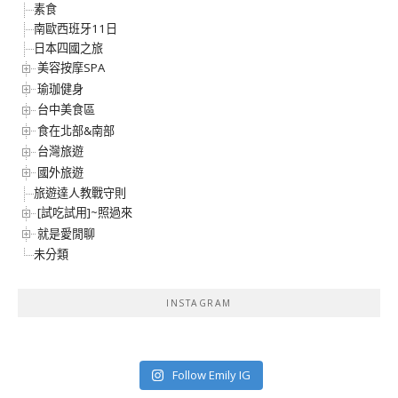
素食
南歐西班牙11日
日本四國之旅
美容按摩SPA
瑜珈健身
台中美食區
食在北部&南部
台灣旅遊
國外旅遊
旅遊達人教戰守則
[試吃試用]~照過來
就是愛閒聊
未分類
INSTAGRAM
Follow Emily IG