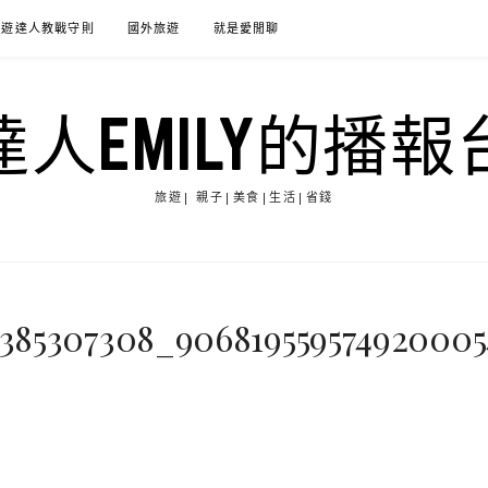
旅遊達人教戰守則
國外旅遊
就是愛閒聊
達人EMILY的播報
旅遊| 親子|美食|生活|省錢
385307308_90681955957492000