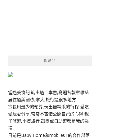
關於我
當過美食記者,出過二本書,寫遍各報章雜誌
居住過美國/加拿大,旅行過很多地方
擅長用最少的預算,玩出最精采的行程 愛吃
愛玩愛分享,常常不吝惜公開自己的心得 親
子旅遊,小資旅行,跟團或自助遊都是我的強
項
目前是Baby Home和mobile01的合作部落