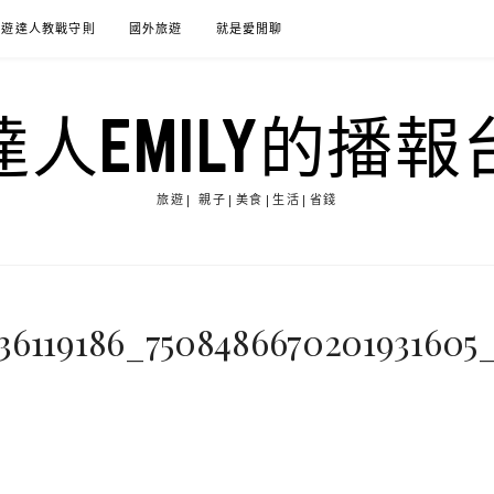
旅遊達人教戰守則
國外旅遊
就是愛閒聊
達人EMILY的播報
旅遊| 親子|美食|生活|省錢
636119186_7508486670201931605