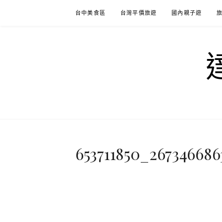
Skip
台中美食區
台灣平價旅遊
國內親子遊
to
content
653711850_26734668