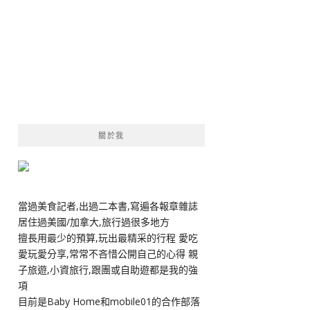
關於我
當過美食記者,出過二本書,寫遍各報章雜誌
居住過美國/加拿大,旅行過很多地方
擅長用最少的預算,玩出最精采的行程 愛吃
愛玩愛分享,常常不吝惜公開自己的心得 親
子旅遊,小資旅行,跟團或自助遊都是我的強
項
目前是Baby Home和mobile01的合作部落