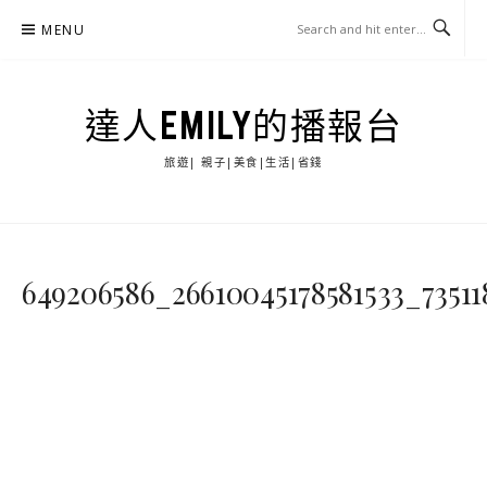
Skip
MENU
to
content
達人EMILY的播報台
旅遊| 親子|美食|生活|省錢
649206586_26610045178581533_73511