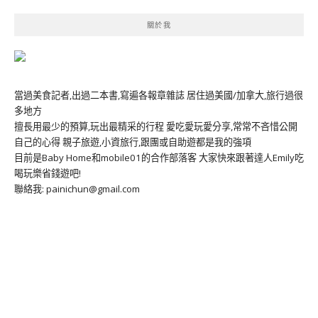
關於我
當過美食記者,出過二本書,寫遍各報章雜誌 居住過美國/加拿大,旅行過很
多地方
擅長用最少的預算,玩出最精采的行程 愛吃愛玩愛分享,常常不吝惜公開
自己的心得 親子旅遊,小資旅行,跟團或自助遊都是我的強項
目前是Baby Home和mobile01的合作部落客 大家快來跟著達人Emily吃
喝玩樂省錢遊吧!
聯絡我: painichun@gmail.com