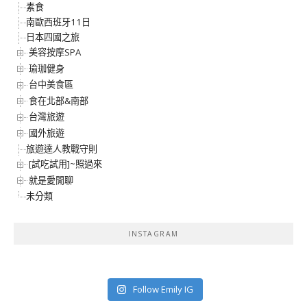
素食
南歐西班牙11日
日本四國之旅
美容按摩SPA
瑜珈健身
台中美食區
食在北部&南部
台灣旅遊
國外旅遊
旅遊達人教戰守則
[試吃試用]~照過來
就是愛閒聊
未分類
INSTAGRAM
Follow Emily IG