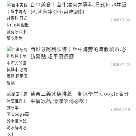
台中美食｜叁牛燒肉丼專科,日式$138丼飯
起,就有冰沙小菜吃到飽
2026-07-30
西班牙阿利坎特｜地中海旁的渡假城市,必
訪景點,超平價餐廳
2026-07-25
苗栗三義冰店推薦｜剉冰學堂:Google高分
平價冰品,清涼解渴必吃！
2026-07-18