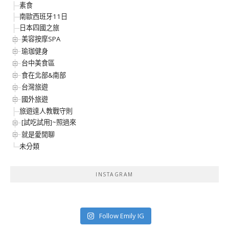
素食
南歐西班牙11日
日本四國之旅
美容按摩SPA
瑜珈健身
台中美食區
食在北部&南部
台灣旅遊
國外旅遊
旅遊達人教戰守則
[試吃試用]~照過來
就是愛閒聊
未分類
INSTAGRAM
Follow Emily IG