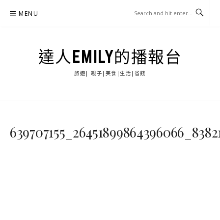
Skip
MENU
to
content
達人EMILY的播報台
旅遊| 親子|美食|生活|省錢
639707155_26451899864396066_8382