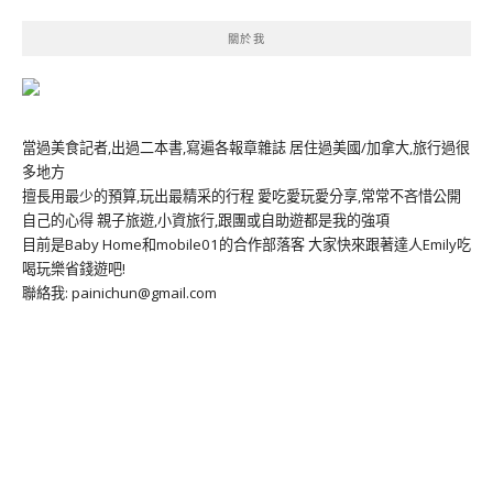
關於我
當過美食記者,出過二本書,寫遍各報章雜誌 居住過美國/加拿大,旅行過很
多地方
擅長用最少的預算,玩出最精采的行程 愛吃愛玩愛分享,常常不吝惜公開
自己的心得 親子旅遊,小資旅行,跟團或自助遊都是我的強項
目前是Baby Home和mobile01的合作部落客 大家快來跟著達人Emily吃
喝玩樂省錢遊吧!
聯絡我: painichun@gmail.com