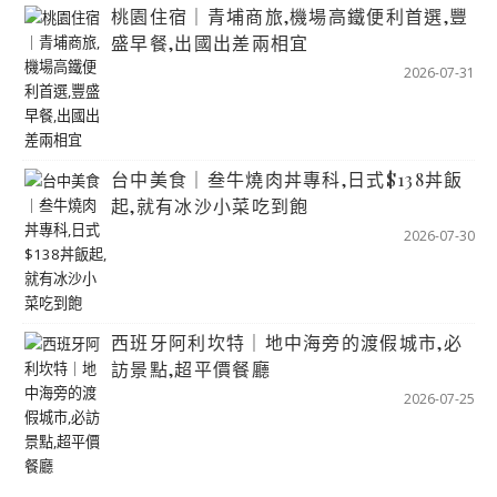
桃園住宿｜青埔商旅,機場高鐵便利首選,豐
盛早餐,出國出差兩相宜
2026-07-31
台中美食｜叁牛燒肉丼專科,日式$138丼飯
起,就有冰沙小菜吃到飽
2026-07-30
西班牙阿利坎特｜地中海旁的渡假城市,必
訪景點,超平價餐廳
2026-07-25