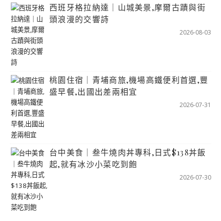
西班牙格拉納達｜山城美景,摩爾古蹟與街
頭浪漫的交響詩
2026-08-03
桃園住宿｜青埔商旅,機場高鐵便利首選,豐
盛早餐,出國出差兩相宜
2026-07-31
台中美食｜叁牛燒肉丼專科,日式$138丼飯
起,就有冰沙小菜吃到飽
2026-07-30