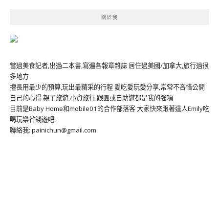
關於我
當過美食記者,出過二本書,寫遍各報章雜誌 居住過美國/加拿大,旅行過很
多地方
擅長用最少的預算,玩出最精采的行程 愛吃愛玩愛分享,常常不吝惜公開
自己的心得 親子旅遊,小資旅行,跟團或自助遊都是我的強項
目前是Baby Home和mobile01的合作部落客 大家快來跟著達人Emily吃
喝玩樂省錢遊吧!
聯絡我: painichun@gmail.com