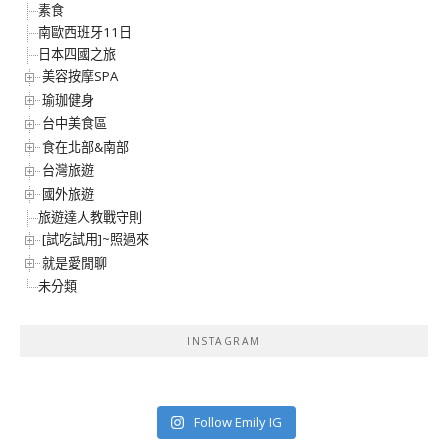
素食
南歐西班牙11日
日本四國之旅
美容按摩SPA
瑜珈健身
台中美食區
食在北部&南部
台灣旅遊
國外旅遊
旅遊達人教戰守則
[試吃試用]~照過來
就是愛閒聊
未分類
INSTAGRAM
Follow Emily IG