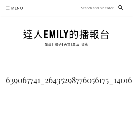
Skip
MENU
to
content
達人EMILY的播報台
旅遊| 親子|美食|生活|省錢
639067741_26435298776056175_14016