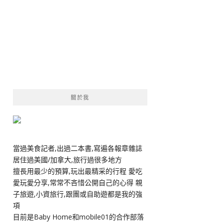
關於我
當過美食記者,出過二本書,寫遍各報章雜誌
居住過美國/加拿大,旅行過很多地方
擅長用最少的預算,玩出最精采的行程 愛吃
愛玩愛分享,常常不吝惜公開自己的心得 親
子旅遊,小資旅行,跟團或自助遊都是我的強
項
目前是Baby Home和mobile01的合作部落