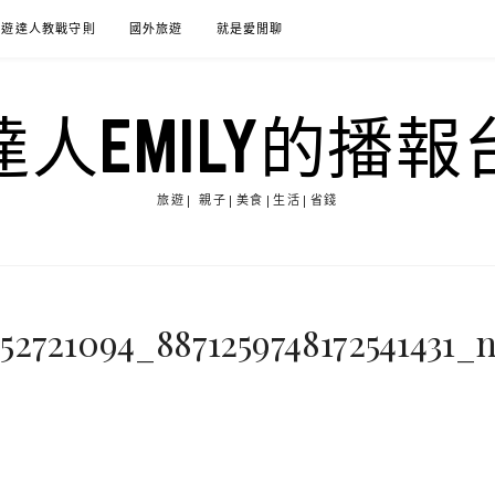
旅遊達人教戰守則
國外旅遊
就是愛閒聊
達人EMILY的播報
旅遊| 親子|美食|生活|省錢
52721094_8871259748172541431_