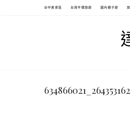
Skip
台中美食區
台灣平價旅遊
國內親子遊
to
content
634866021_264353162