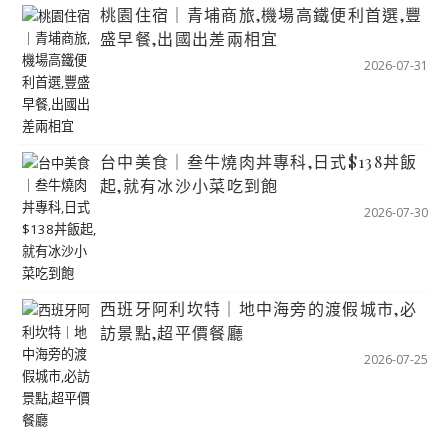
桃園住宿｜青埔商旅,機場高鐵便利首選,豐
盛早餐,出國出差兩相宜
2026-07-31
台中美食｜叁牛燒肉丼專科,日式$138丼飯
起,就有冰沙小菜吃到飽
2026-07-30
西班牙阿利坎特｜地中海旁的渡假城市,必
訪景點,超平價餐廳
2026-07-25