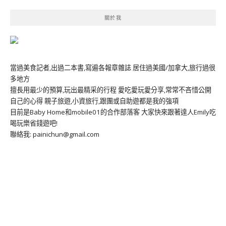
關於我
當過美食記者,出過二本書,寫遍各報章雜誌 居住過美國/加拿大,旅行過很
多地方
擅長用最少的預算,玩出最精采的行程 愛吃愛玩愛分享,常常不吝惜公開
自己的心得 親子旅遊,小資旅行,跟團或自助遊都是我的強項
目前是Baby Home和mobile01的合作部落客 大家快來跟著達人Emily吃
喝玩樂省錢遊吧!
聯絡我: painichun@gmail.com