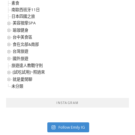
素食
南歐西班牙11日
日本四國之旅
美容按摩SPA
瑜珈健身
台中美食區
食在北部&南部
台灣旅遊
國外旅遊
旅遊達人教戰守則
[試吃試用]~照過來
就是愛閒聊
未分類
INSTAGRAM
Follow Emily IG