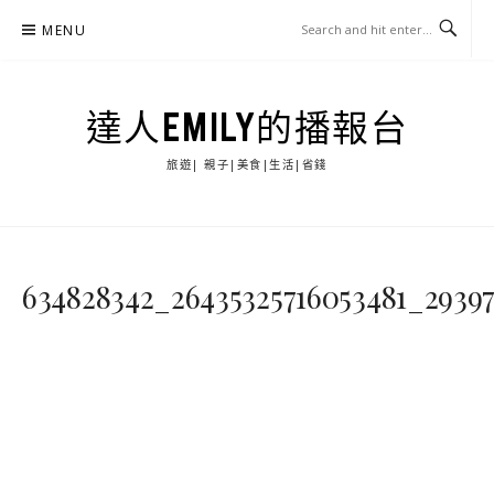
Skip
MENU
to
content
達人EMILY的播報台
旅遊| 親子|美食|生活|省錢
634828342_26435325716053481_2939