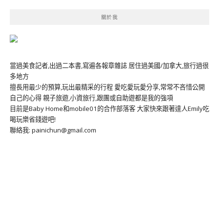
關於我
當過美食記者,出過二本書,寫遍各報章雜誌 居住過美國/加拿大,旅行過很
多地方
擅長用最少的預算,玩出最精采的行程 愛吃愛玩愛分享,常常不吝惜公開
自己的心得 親子旅遊,小資旅行,跟團或自助遊都是我的強項
目前是Baby Home和mobile01的合作部落客 大家快來跟著達人Emily吃
喝玩樂省錢遊吧!
聯絡我: painichun@gmail.com