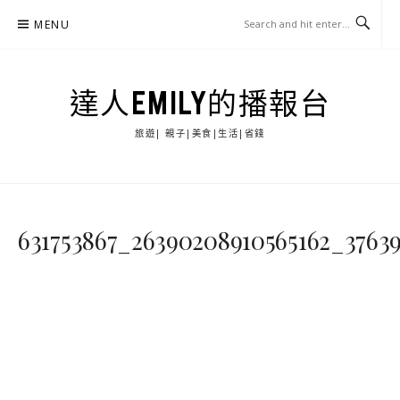
Skip
MENU
to
content
達人EMILY的播報台
旅遊| 親子|美食|生活|省錢
631753867_26390208910565162_37639