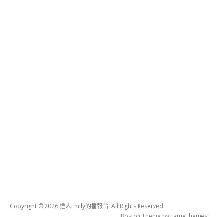
Copyright © 2026 達人Emily的播報台. All Rights Reserved.
Boston Theme by
FameThemes