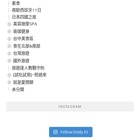
素食
南歐西班牙11日
日本四國之旅
美容按摩SPA
瑜珈健身
台中美食區
食在北部&南部
台灣旅遊
國外旅遊
旅遊達人教戰守則
[試吃試用]~照過來
就是愛閒聊
未分類
INSTAGRAM
Follow Emily IG