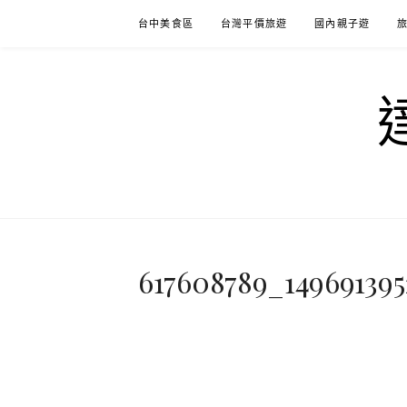
Skip
台中美食區
台灣平價旅遊
國內親子遊
to
content
617608789_14969139