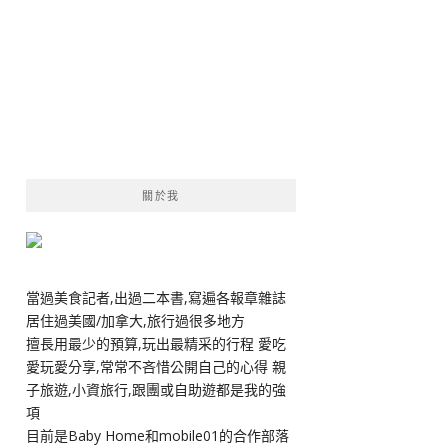
關於我
當過美食記者,出過二本書,寫遍各報章雜誌
居住過美國/加拿大,旅行過很多地方
擅長用最少的預算,玩出最精采的行程 愛吃
愛玩愛分享,常常不吝惜公開自己的心得 親
子旅遊,小資旅行,跟團或自助遊都是我的強
項
目前是Baby Home和mobile01的合作部落