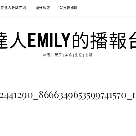
旅遊達人教戰守則
國外旅遊
就是愛閒聊
達人EMILY的播報
旅遊| 親子|美食|生活|省錢
52441290_8666349653599741570_