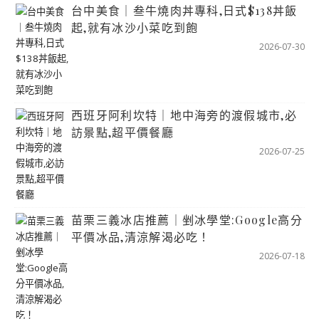
台中美食｜叁牛燒肉丼專科,日式$138丼飯
起,就有冰沙小菜吃到飽
2026-07-30
西班牙阿利坎特｜地中海旁的渡假城市,必
訪景點,超平價餐廳
2026-07-25
苗栗三義冰店推薦｜剉冰學堂:Google高分
平價冰品,清涼解渴必吃！
2026-07-18