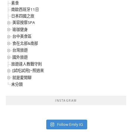
素食
南歐西班牙11日
日本四國之旅
美容按摩SPA
瑜珈健身
台中美食區
食在北部&南部
台灣旅遊
國外旅遊
旅遊達人教戰守則
[試吃試用]~照過來
就是愛閒聊
未分類
INSTAGRAM
Follow Emily IG