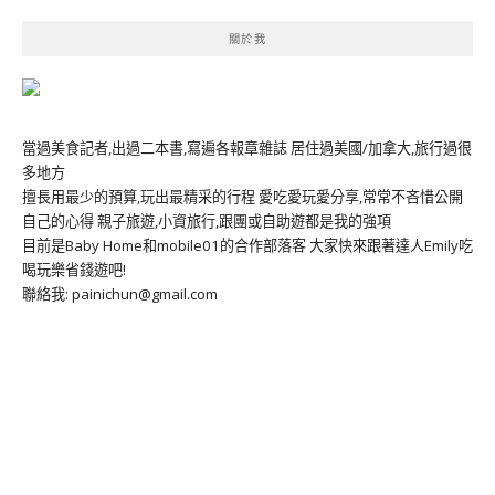
關於我
當過美食記者,出過二本書,寫遍各報章雜誌 居住過美國/加拿大,旅行過很
多地方
擅長用最少的預算,玩出最精采的行程 愛吃愛玩愛分享,常常不吝惜公開
自己的心得 親子旅遊,小資旅行,跟團或自助遊都是我的強項
目前是Baby Home和mobile01的合作部落客 大家快來跟著達人Emily吃
喝玩樂省錢遊吧!
聯絡我: painichun@gmail.com