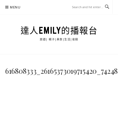
Skip
MENU
to
content
達人EMILY的播報台
旅遊| 親子|美食|生活|省錢
616808333_26165373019715420_7424