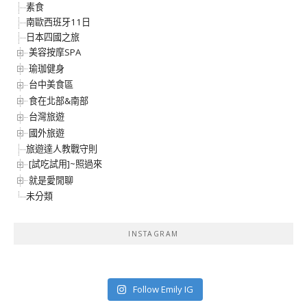
素食
南歐西班牙11日
日本四國之旅
美容按摩SPA
瑜珈健身
台中美食區
食在北部&南部
台灣旅遊
國外旅遊
旅遊達人教戰守則
[試吃試用]~照過來
就是愛閒聊
未分類
INSTAGRAM
Follow Emily IG