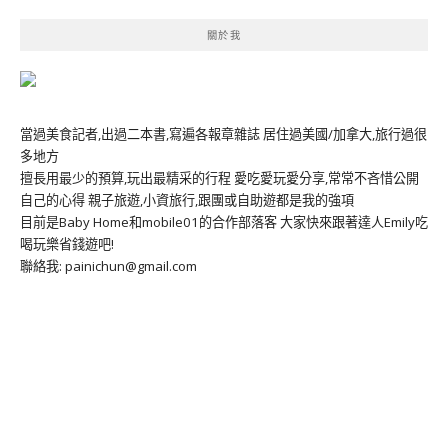
關於我
當過美食記者,出過二本書,寫遍各報章雜誌 居住過美國/加拿大,旅行過很
多地方
擅長用最少的預算,玩出最精采的行程 愛吃愛玩愛分享,常常不吝惜公開
自己的心得 親子旅遊,小資旅行,跟團或自助遊都是我的強項
目前是Baby Home和mobile01的合作部落客 大家快來跟著達人Emily吃
喝玩樂省錢遊吧!
聯絡我: painichun@gmail.com