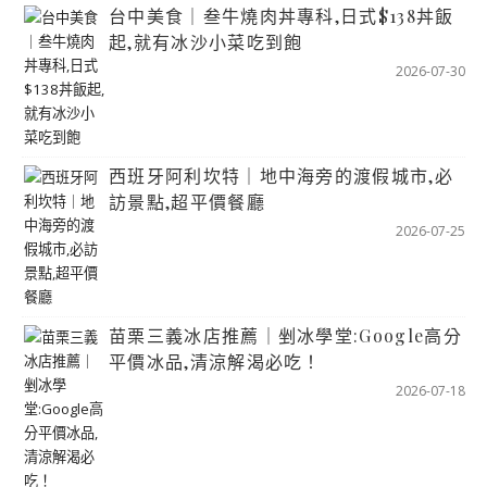
台中美食｜叁牛燒肉丼專科,日式$138丼飯
起,就有冰沙小菜吃到飽
2026-07-30
西班牙阿利坎特｜地中海旁的渡假城市,必
訪景點,超平價餐廳
2026-07-25
苗栗三義冰店推薦｜剉冰學堂:Google高分
平價冰品,清涼解渴必吃！
2026-07-18