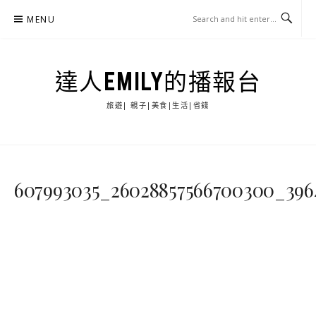
Skip
MENU
to
content
達人EMILY的播報台
旅遊| 親子|美食|生活|省錢
607993035_26028857566700300_396