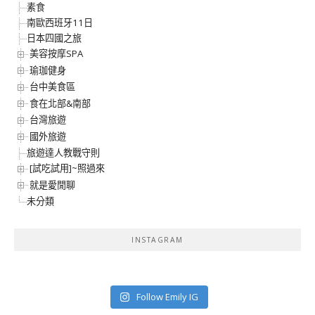
素食
南歐西班牙11日
日本四國之旅
美容按摩SPA
瑜珈健身
台中美食區
食在北部&南部
台灣旅遊
國外旅遊
旅遊達人教戰守則
[試吃試用]~照過來
就是愛閒聊
未分類
INSTAGRAM
Follow Emily IG