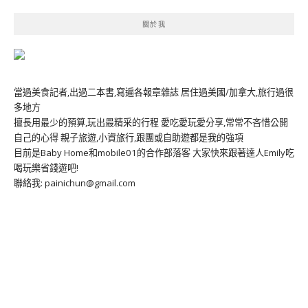
關於我
當過美食記者,出過二本書,寫遍各報章雜誌 居住過美國/加拿大,旅行過很
多地方
擅長用最少的預算,玩出最精采的行程 愛吃愛玩愛分享,常常不吝惜公開
自己的心得 親子旅遊,小資旅行,跟團或自助遊都是我的強項
目前是Baby Home和mobile01的合作部落客 大家快來跟著達人Emily吃
喝玩樂省錢遊吧!
聯絡我: painichun@gmail.com