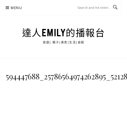
Skip
MENU
to
content
達人EMILY的播報台
旅遊| 親子|美食|生活|省錢
594447688_25786564974262895_5212