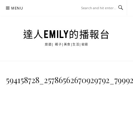
Skip
MENU
to
content
達人EMILY的播報台
旅遊| 親子|美食|生活|省錢
594158728_25786562670929792_7999