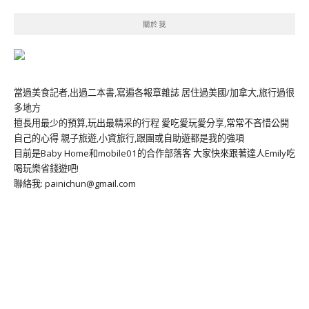
關於我
當過美食記者,出過二本書,寫遍各報章雜誌 居住過美國/加拿大,旅行過很
多地方
擅長用最少的預算,玩出最精采的行程 愛吃愛玩愛分享,常常不吝惜公開
自己的心得 親子旅遊,小資旅行,跟團或自助遊都是我的強項
目前是Baby Home和mobile01的合作部落客 大家快來跟著達人Emily吃
喝玩樂省錢遊吧!
聯絡我: painichun@gmail.com