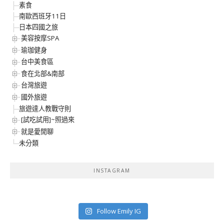
素食
南歐西班牙11日
日本四國之旅
美容按摩SPA
瑜珈健身
台中美食區
食在北部&南部
台灣旅遊
國外旅遊
旅遊達人教戰守則
[試吃試用]~照過來
就是愛閒聊
未分類
INSTAGRAM
Follow Emily IG