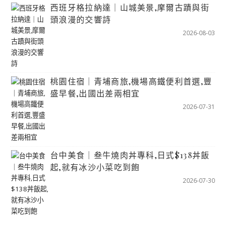
西班牙格拉納達｜山城美景,摩爾古蹟與街
頭浪漫的交響詩
2026-08-03
桃園住宿｜青埔商旅,機場高鐵便利首選,豐
盛早餐,出國出差兩相宜
2026-07-31
台中美食｜叁牛燒肉丼專科,日式$138丼飯
起,就有冰沙小菜吃到飽
2026-07-30