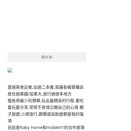
關於我
當過美食記者,出過二本書,寫遍各報章雜誌
居住過美國/加拿大,旅行過很多地方
擅長用最少的預算,玩出最精采的行程 愛吃
愛玩愛分享,常常不吝惜公開自己的心得 親
子旅遊,小資旅行,跟團或自助遊都是我的強
項
目前是Baby Home和mobile01的合作部落