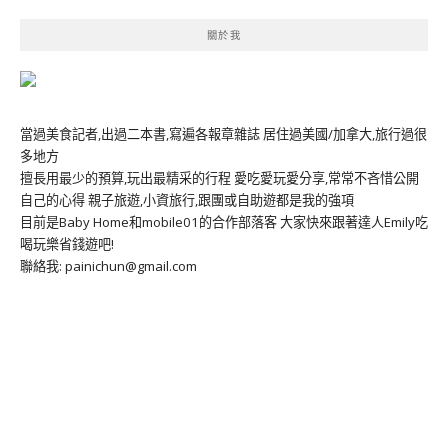
關於我
當過美食記者,出過二本書,寫遍各報章雜誌 居住過美國/加拿大,旅行過很
多地方
擅長用最少的預算,玩出最精采的行程 愛吃愛玩愛分享,常常不吝惜公開
自己的心得 親子旅遊,小資旅行,跟團或自助遊都是我的強項
目前是Baby Home和mobile01的合作部落客 大家快來跟著達人Emily吃
喝玩樂省錢遊吧!
聯絡我: painichun@gmail.com