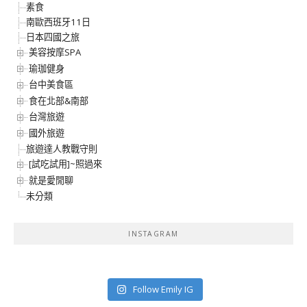
素食
南歐西班牙11日
日本四國之旅
美容按摩SPA
瑜珈健身
台中美食區
食在北部&南部
台灣旅遊
國外旅遊
旅遊達人教戰守則
[試吃試用]~照過來
就是愛閒聊
未分類
INSTAGRAM
Follow Emily IG