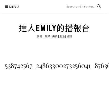
Skip
MENU
to
content
達人EMILY的播報台
旅遊| 親子|美食|生活|省錢
538742567_24863300273256041_8763