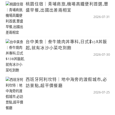
桃園住宿｜青埔商旅,機場高鐵便利首選,豐
盛早餐,出國出差兩相宜
2026-07-31
台中美食｜叁牛燒肉丼專科,日式$138丼飯
起,就有冰沙小菜吃到飽
2026-07-30
西班牙阿利坎特｜地中海旁的渡假城市,必
訪景點,超平價餐廳
2026-07-25