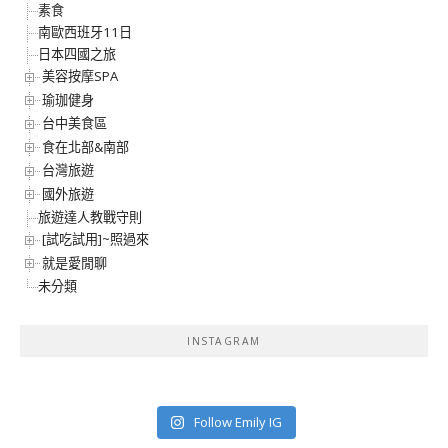
素食
南歐西班牙11日
日本四國之旅
美容按摩SPA
瑜珈健身
台中美食區
食在北部&南部
台灣旅遊
國外旅遊
旅遊達人教戰守則
[試吃試用]~照過來
就是愛閒聊
未分類
INSTAGRAM
Follow Emily IG