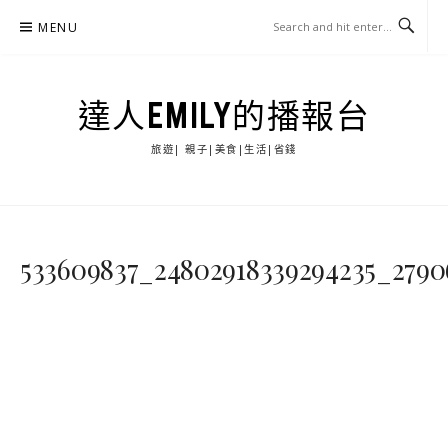
Skip
MENU
to
content
達人EMILY的播報台
旅遊| 親子|美食|生活|省錢
533609837_24802918339294235_279