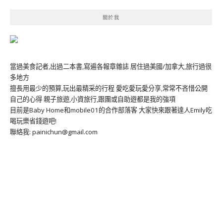
關於我
當過美食記者,出過二本書,寫遍各報章雜誌 居住過美國/加拿大,旅行過很
多地方
擅長用最少的預算,玩出最精采的行程 愛吃愛玩愛分享,常常不吝惜公開
自己的心得 親子旅遊,小資旅行,跟團或自助遊都是我的強項
目前是Baby Home和mobile01的合作部落客 大家快來跟著達人Emily吃
喝玩樂省錢遊吧!
聯絡我: painichun@gmail.com