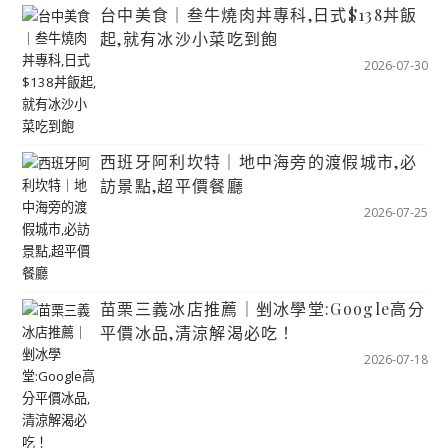
台中美食｜叁牛燒肉丼專科,日式$138丼飯
起,就有冰沙小菜吃到飽
2026-07-30
西班牙阿利坎特｜地中海旁的渡假城市,必
訪景點,超平價餐廳
2026-07-25
苗栗三義冰店推薦｜剉冰學堂:Google高分
平價冰品,清涼解渴必吃！
2026-07-18