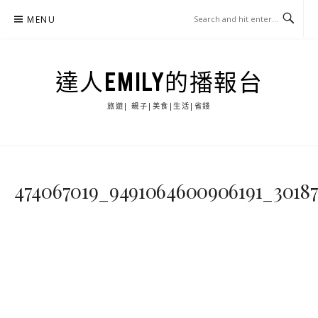
Skip
MENU
to
content
達人EMILY的播報台
旅遊| 親子|美食|生活|省錢
474067019_9491064600906191_3018