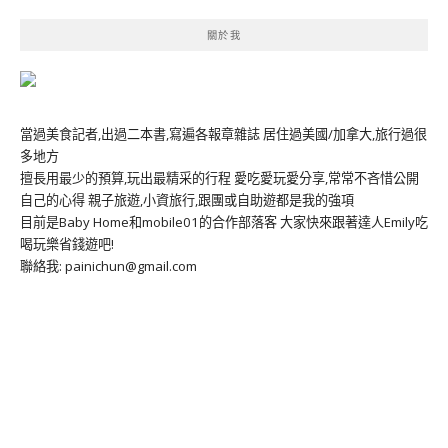
關於我
當過美食記者,出過二本書,寫遍各報章雜誌 居住過美國/加拿大,旅行過很
多地方
擅長用最少的預算,玩出最精采的行程 愛吃愛玩愛分享,常常不吝惜公開
自己的心得 親子旅遊,小資旅行,跟團或自助遊都是我的強項
目前是Baby Home和mobile01的合作部落客 大家快來跟著達人Emily吃
喝玩樂省錢遊吧!
聯絡我: painichun@gmail.com