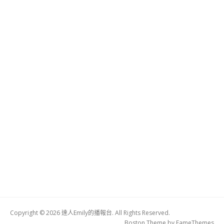
Copyright © 2026 達人Emily的播報台. All Rights Reserved.
Boston Theme by
FameThemes