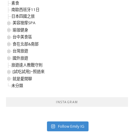
素食
南歐西班牙11日
日本四國之旅
美容按摩SPA
瑜珈健身
台中美食區
食在北部&南部
台灣旅遊
國外旅遊
旅遊達人教戰守則
[試吃試用]~照過來
就是愛閒聊
未分類
INSTAGRAM
Follow Emily IG