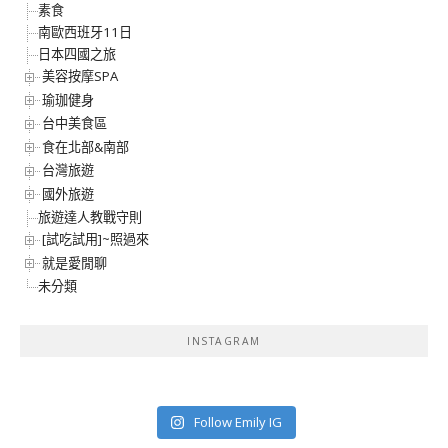
素食
南歐西班牙11日
日本四國之旅
美容按摩SPA
瑜珈健身
台中美食區
食在北部&南部
台灣旅遊
國外旅遊
旅遊達人教戰守則
[試吃試用]~照過來
就是愛閒聊
未分類
INSTAGRAM
Follow Emily IG