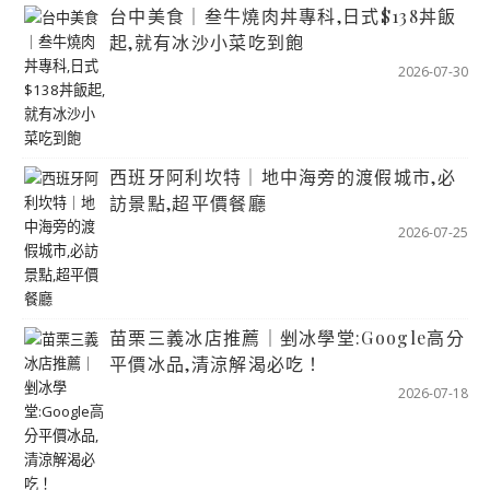
台中美食｜叁牛燒肉丼專科,日式$138丼飯
起,就有冰沙小菜吃到飽
2026-07-30
西班牙阿利坎特｜地中海旁的渡假城市,必
訪景點,超平價餐廳
2026-07-25
苗栗三義冰店推薦｜剉冰學堂:Google高分
平價冰品,清涼解渴必吃！
2026-07-18