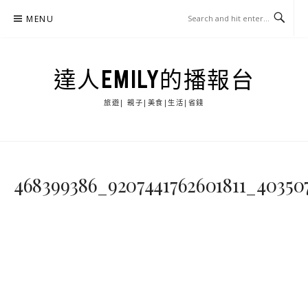
Skip
MENU
to
content
達人EMILY的播報台
旅遊| 親子|美食|生活|省錢
468399386_9207441762601811_40350