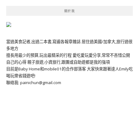
關於我
當過美食記者,出過二本書,寫遍各報章雜誌 居住過美國/加拿大,旅行過很
多地方
擅長用最少的預算,玩出最精采的行程 愛吃愛玩愛分享,常常不吝惜公開
自己的心得 親子旅遊,小資旅行,跟團或自助遊都是我的強項
目前是Baby Home和mobile01的合作部落客 大家快來跟著達人Emily吃
喝玩樂省錢遊吧!
聯絡我: painichun@gmail.com