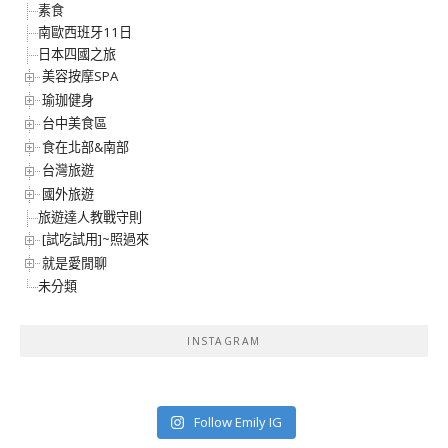
素食
南歐西班牙11日
日本四國之旅
美容按摩SPA
瑜珈健身
台中美食區
食在北部&南部
台灣旅遊
國外旅遊
旅遊達人教戰守則
[試吃試用]~照過來
就是愛閒聊
未分類
INSTAGRAM
Follow Emily IG