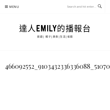
Skip
MENU
to
content
達人EMILY的播報台
旅遊| 親子|美食|生活|省錢
466092552_9103432336336088_51070