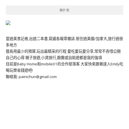
關於我
當過美食記者,出過二本書,寫遍各報章雜誌 居住過美國/加拿大,旅行過很
多地方
擅長用最少的預算,玩出最精采的行程 愛吃愛玩愛分享,常常不吝惜公開
自己的心得 親子旅遊,小資旅行,跟團或自助遊都是我的強項
目前是Baby Home和mobile01的合作部落客 大家快來跟著達人Emily吃
喝玩樂省錢遊吧!
聯絡我: painichun@gmail.com