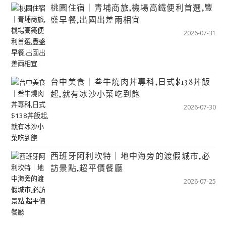
桃園住宿｜青埔商旅,機場高鐵便利首選,豐
盛早餐,出國出差兩相宜
2026-07-31
台中美食｜叁牛燒肉丼專科,日式$138丼飯
起,就有冰沙小菜吃到飽
2026-07-30
西班牙阿利坎特｜地中海旁的渡假城市,必
訪景點,超平價餐廳
2026-07-25