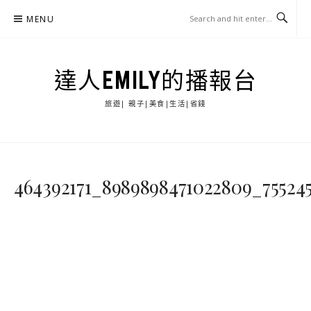
Skip
MENU
to
content
達人EMILY的播報台
旅遊| 親子|美食|生活|省錢
464392171_8989898471022809_75524