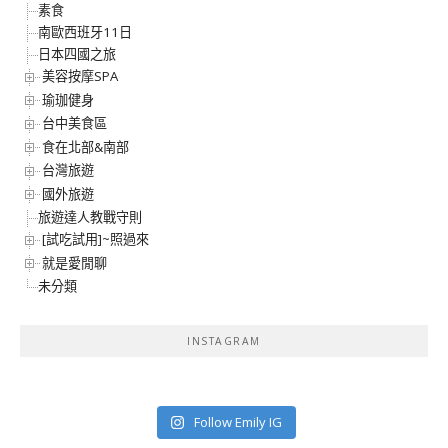
素食
南歐西班牙11日
日本四國之旅
美容按摩SPA
瑜珈健身
台中美食區
食在北部&南部
台灣旅遊
國外旅遊
旅遊達人教戰守則
[試吃試用]~照過來
就是愛閒聊
未分類
INSTAGRAM
Follow Emily IG