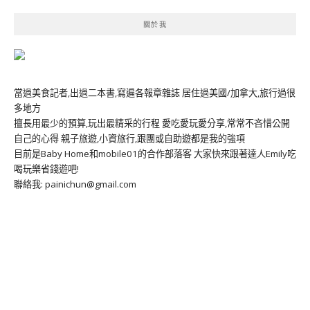
關於我
當過美食記者,出過二本書,寫遍各報章雜誌 居住過美國/加拿大,旅行過很
多地方
擅長用最少的預算,玩出最精采的行程 愛吃愛玩愛分享,常常不吝惜公開
自己的心得 親子旅遊,小資旅行,跟團或自助遊都是我的強項
目前是Baby Home和mobile01的合作部落客 大家快來跟著達人Emily吃
喝玩樂省錢遊吧!
聯絡我: painichun@gmail.com