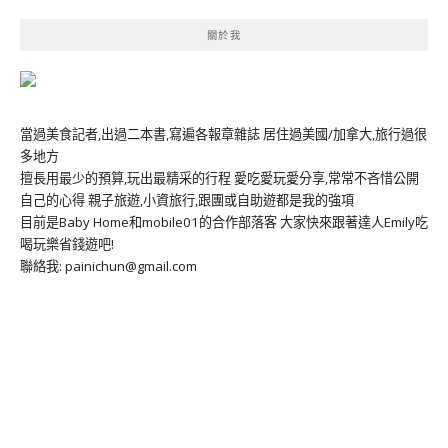
關於我
當過美食記者,出過二本書,寫遍各報章雜誌 居住過美國/加拿大,旅行過很
多地方
擅長用最少的預算,玩出最精采的行程 愛吃愛玩愛分享,常常不吝惜公開
自己的心得 親子旅遊,小資旅行,跟團或自助遊都是我的強項
目前是Baby Home和mobile01的合作部落客 大家快來跟著達人Emily吃
喝玩樂省錢遊吧!
聯絡我: painichun@gmail.com