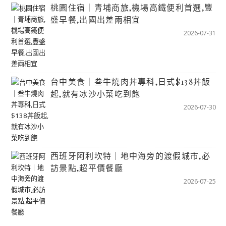
桃園住宿｜青埔商旅,機場高鐵便利首選,豐
盛早餐,出國出差兩相宜
2026-07-31
台中美食｜叁牛燒肉丼專科,日式$138丼飯
起,就有冰沙小菜吃到飽
2026-07-30
西班牙阿利坎特｜地中海旁的渡假城市,必
訪景點,超平價餐廳
2026-07-25