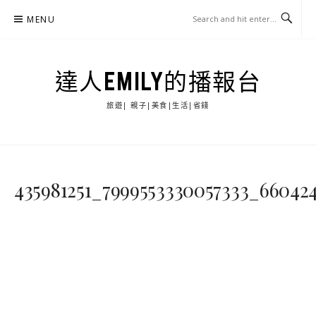
Skip
MENU
to
content
達人EMILY的播報台
旅遊| 親子|美食|生活|省錢
435981251_7999553330057333_66042