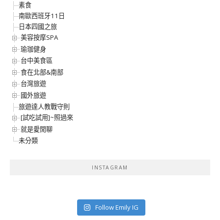
素食
南歐西班牙11日
日本四國之旅
美容按摩SPA
瑜珈健身
台中美食區
食在北部&南部
台灣旅遊
國外旅遊
旅遊達人教戰守則
[試吃試用]~照過來
就是愛閒聊
未分類
INSTAGRAM
Follow Emily IG