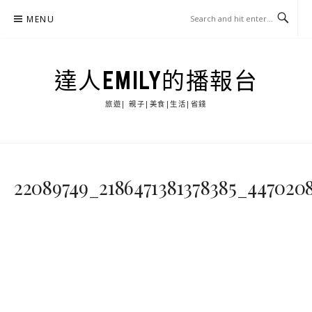
Skip
MENU
to
content
達人EMILY的播報台
旅遊| 親子|美食|生活|省錢
22089749_2186471381378385_447020