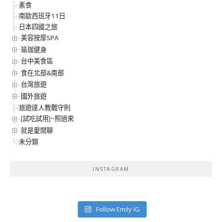
素食
南歐西班牙11日
日本四國之旅
美容按摩SPA
瑜珈健身
台中美食區
食在北部&南部
台灣旅遊
國外旅遊
旅遊達人教戰守則
[試吃試用]~照過來
就是愛閒聊
未分類
INSTAGRAM
Follow Emily IG