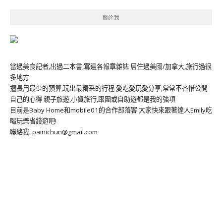
關於我
當過美食記者,出過二本書,寫遍各報章雜誌 居住過美國/加拿大,旅行過很
多地方
擅長用最少的預算,玩出最精采的行程 愛吃愛玩愛分享,常常不吝惜公開
自己的心得 親子旅遊,小資旅行,跟團或自助遊都是我的強項
目前是Baby Home和mobile01的合作部落客 大家快來跟著達人Emily吃
喝玩樂省錢遊吧!
聯絡我: painichun@gmail.com