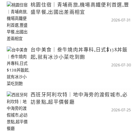
桃園住宿｜青埔商旅,機場高鐵便利首選,豐
盛早餐,出國出差兩相宜
2026-07-31
台中美食｜叁牛燒肉丼專科,日式$138丼飯
起,就有冰沙小菜吃到飽
2026-07-30
西班牙阿利坎特｜地中海旁的渡假城市,必
訪景點,超平價餐廳
2026-07-25