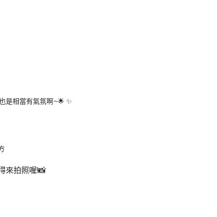
是相當有氣氛啊~🌟 ✨
來拍照喔!📸