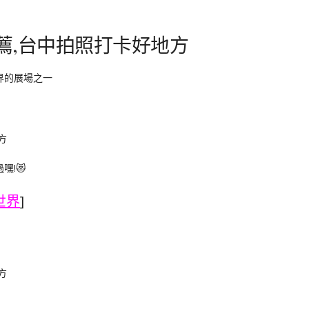
界的展場之一
嘿!😻
世界
]