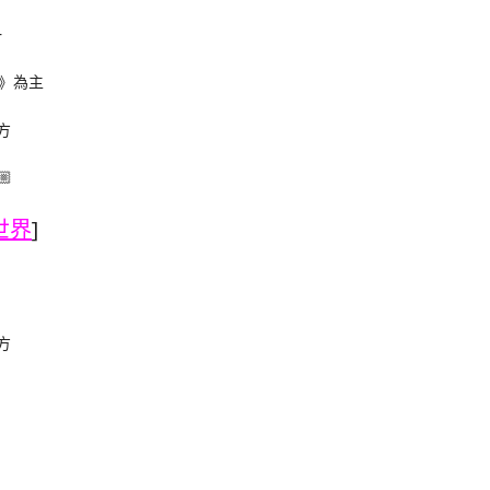
一
》為主

世界
]