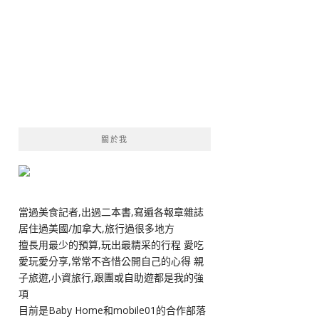
關於我
當過美食記者,出過二本書,寫遍各報章雜誌
居住過美國/加拿大,旅行過很多地方
擅長用最少的預算,玩出最精采的行程 愛吃
愛玩愛分享,常常不吝惜公開自己的心得 親
子旅遊,小資旅行,跟團或自助遊都是我的強
項
目前是Baby Home和mobile01的合作部落