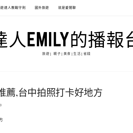
旅遊達人教戰守則
國外旅遊
就是愛閒聊
達人EMILY的播報
旅遊| 親子|美食|生活|省錢
點推薦,台中拍照打卡好地方
0