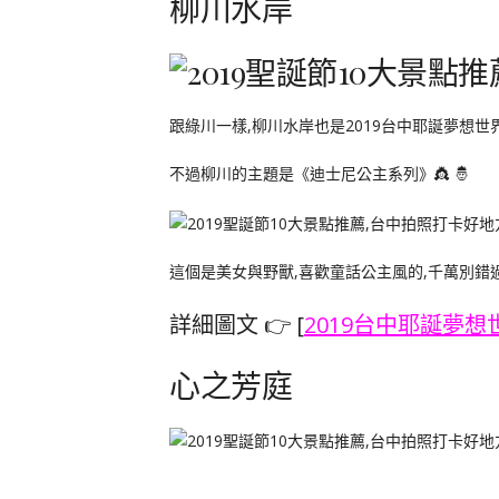
柳川水岸
跟綠川一樣,柳川水岸也是2019台中耶誕夢想世
不過柳川的主題是《迪士尼公主系列》👸 🤴
這個是美女與野獸,喜歡童話公主風的,千萬別錯過
詳細圖文 👉 [
2019台中耶誕夢想
心之芳庭