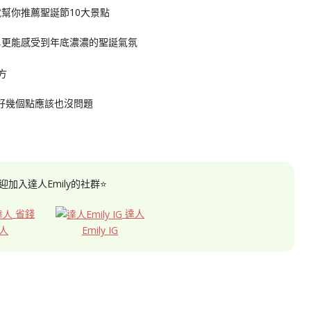
幫你推薦聖誕節10大景點
,更能感受到年底濃濃的聖誕氣氛
跑好幾個點應該也沒問題
迎加入達人Emily的社群⭐
省錢
達人
人
Emily IG