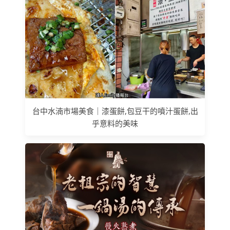
台中水湳市場美食｜漆蛋餅,包豆干的噴汁蛋餅,出
乎意料的美味