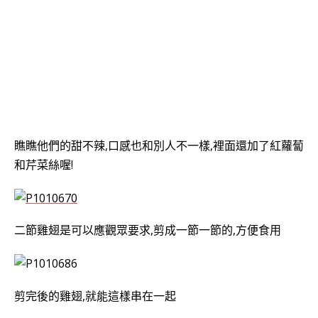
瞧瞧他們的甜不辣,口感也和別人不一樣,裡面還加了紅蘿蔔
和芹菜絲喔!
二節雞翅是可以應觀眾要求,剪成一節一節的,方便食用
剪完後的雞翅,就能這樣串在一起