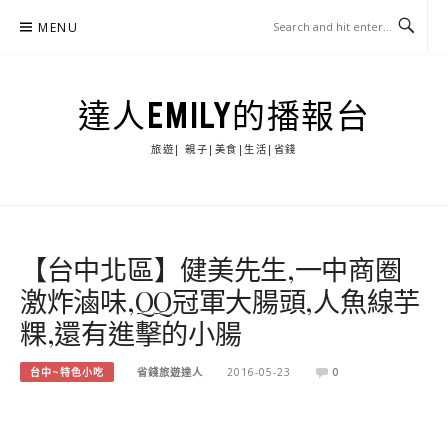
Skip
MENU
to
content
達人EMILY的播報台
旅遊| 親子|美食|生活|省錢
【台中北區】健美先生,一中商圈
激炸滷味,QQ冠軍大腸頭,人魚線芋
粿,還有進擊的小腸
台中~特色小吃
省錢旅遊達人
2016-05-23
0