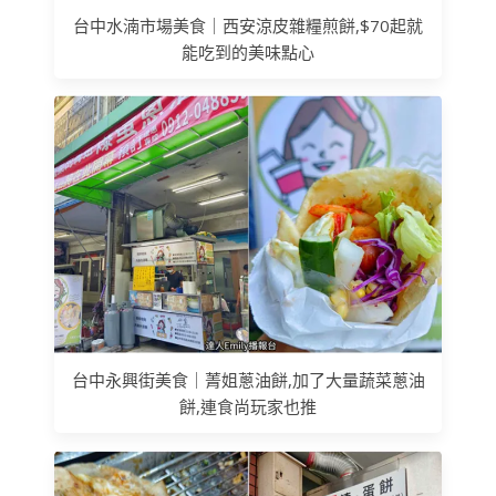
台中水湳市場美食｜西安涼皮雜糧煎餅,$70起就
能吃到的美味點心
台中永興街美食｜菁姐蔥油餅,加了大量蔬菜蔥油
餅,連食尚玩家也推