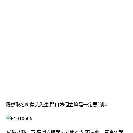
既然取名叫健美先生,門口這個立牌是一定要的嘛!
偷偷八卦一下,這個立牌就是老闆本人,不過他一直否認就