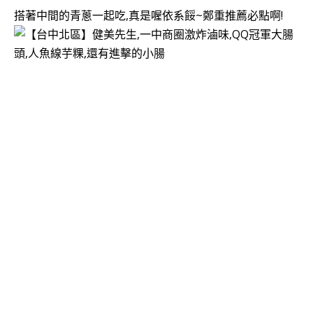
搭著中間的青蔥一起吃,真是喔依系餒~鄭重推薦必點啊!