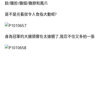
餃/雞胗/雞翅/雞脖和鳳爪
是不是光看就令人食指大動呢?
身為冠軍的大腸頭實在太搶鏡了,我忍不住又多拍一張