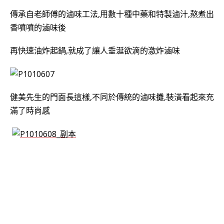
傳承自老師傅的滷味工法,用數十種中藥和特製滷汁,熬煮出
香噴噴的滷味後
再快速油炸起鍋,就成了讓人垂涎欲滴的激炸滷味
健美先生的門面長這樣,不同於傳統的滷味攤,裝潢看起來充
滿了時尚感