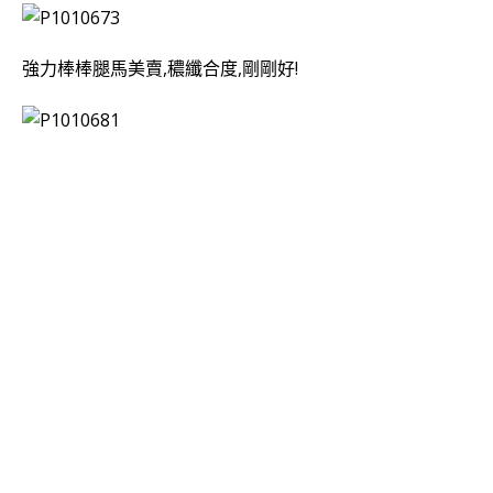
強力棒棒腿馬美賣,穠纖合度,剛剛好!