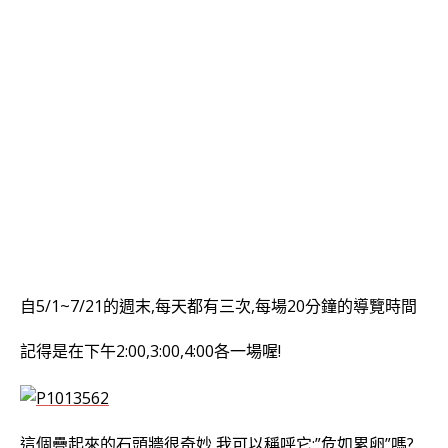
自5/1~7/21的週末,每天都有三次,每場20分鐘的導覽時間
記得是在下午2:00,3:00,4:00各一場喔!
這個疊起來的石頭牆很奇妙,我可以稱呼它:”危如累卵”嗎?