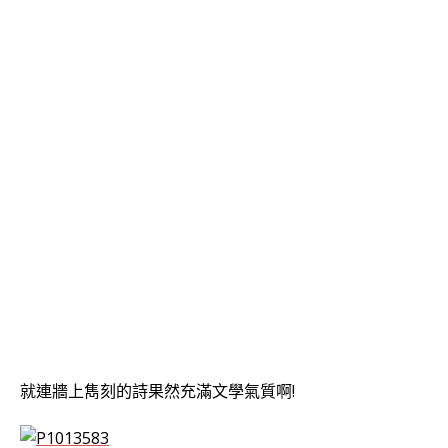
就連牆上雋刻的詩果然充滿文學氣質啊!