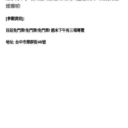
燦爛呢!
[參觀資訊]:
目前免門票!
免門票!
免門票!
週末下午有三場導覽
地址: 台中市樂群街48號