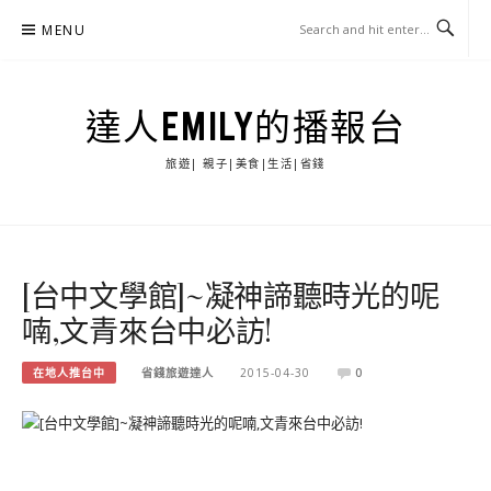
Skip
MENU
to
content
達人EMILY的播報台
旅遊| 親子|美食|生活|省錢
[台中文學館]~凝神諦聽時光的呢
喃,文青來台中必訪!
在地人推台中
省錢旅遊達人
2015-04-30
0