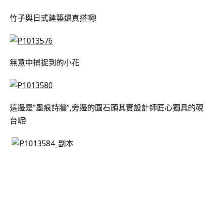
竹子與日式建築還真搭啊!
無意中捕捉到的小花
這邊是”墨痕詩牆”,旁邊的圓石頭其實設計師匠心獨具的硯
台呢!