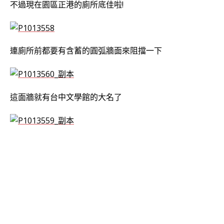
不過現在園區正港的廁所底佳啦!
連廁所前都要有含蓄的圓弧牆面來阻擋一下
這面牆就有台中文學館的大名了