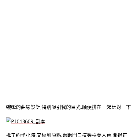
蜿蜒的曲線設計,特別吸引我的目光,順便排在一起比對一下
逛了約半小時,又繞到原點,瞧瞧門口這幾株美人蕉,開得正