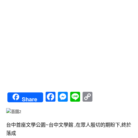
Facebook
Messenger
Line
Copy
Share
Link
台中首座文學公園~台中文學館 ,在眾人殷切的期盼下,終於
落成