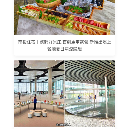
南投住宿｜溪部好呆庄,首創馬車露營,新推出溪上
餐廳夏日清涼體驗