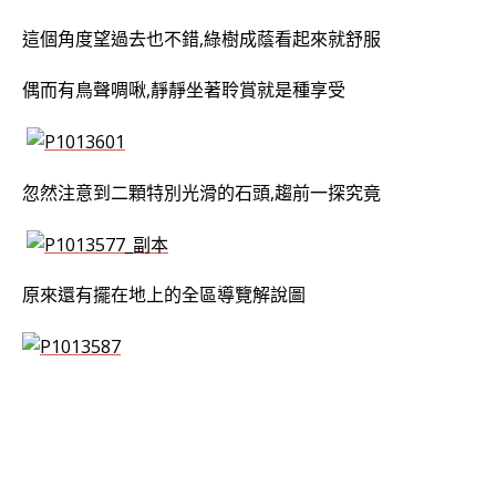
這個角度望過去也不錯,綠樹成蔭看起來就舒服
偶而有鳥聲啁啾,靜靜坐著聆賞就是種享受
忽然注意到二顆特別光滑的石頭,趨前一探究竟
原來還有擺在地上的全區導覽解說圖