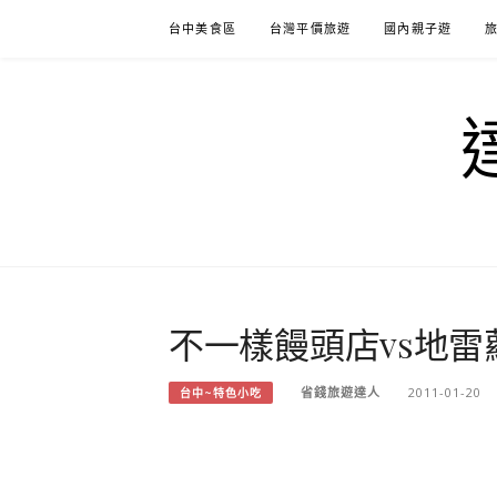
Skip
台中美食區
台灣平價旅遊
國內親子遊
to
content
不一樣饅頭店vs地雷
省錢旅遊達人
2011-01-20
台中~特色小吃