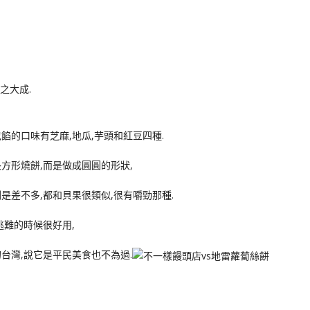
之大成.
餡的口味有芝麻,地瓜,芋頭和紅豆四種.
方形燒餅,而是做成圓圓的形狀,
是差不多,都和貝果很類似,很有嚼勁那種.
逃難的時候很好用,
台灣,說它是平民美食也不為過.