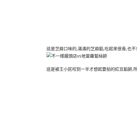
這是芝麻口味的,滿滿的芝麻餡,吃起來很香,也不
這是被王小民咬到一半才想起要拍的紅豆餡餅,