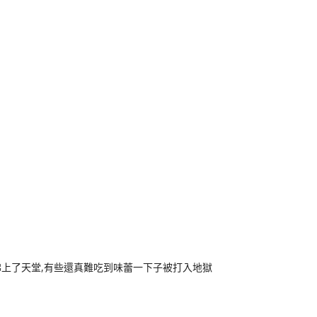
k
nger
e
Copy
ink
彿上了天堂,有些還真難吃到味蕾一下子被打入地獄