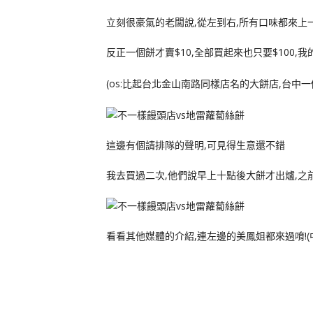
立刻很豪氣的老闆說,從左到右,所有口味都來上一
反正一個餅才賣$10,全部買起來也只要$100
(os:比起台北金山南路同樣店名的大餅店,台中一個
這邊有個請排隊的聲明,可見得生意還不錯
我去買過二次,他們說早上十點後大餅才出爐,之
看看其他媒體的介紹,連左邊的美鳳姐都來過唷!(