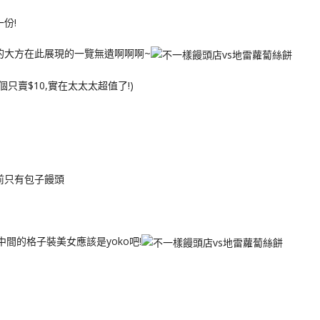
份!
,我的大方在此展現的一覽無遺啊啊啊~
只賣$10,實在太太太超值了!)
前只有包子饅頭
中間的格子裝美女應該是yoko吧!