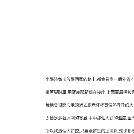
小學時每次放學回家的路上,都會看到一個外省老
推著腳踏車,用寶麗龍箱綁在後座,上面蓋層棉被
我總會很開心地跑過去跟老杯杯買個熱呼呼的大餅
即便是迎著凜冽的寒風,手中那個大餅的溫度,至
所以我這個大餅控,只要跟餅扯的上關係,幾乎都寧