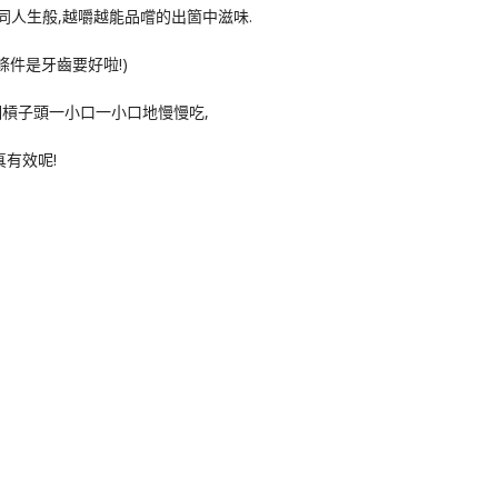
同人生般,越嚼越能品嚐的出箇中滋味.
條件是牙齒要好啦!)
槓子頭一小口一小口地慢慢吃,
有效呢!