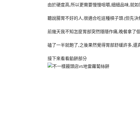
由於硬度高,所以更需要慢慢咀嚼,細細品味,就如
聽說腸胃不好的人,很適合吃這種槓子頭.(但先決
前幾天我不知怎麼胃部突然隱隱作痛,晚餐拿了個
磕了一半就飽了,之後果然覺得胃部舒緩許多,還真
接下來看看餡餅部分