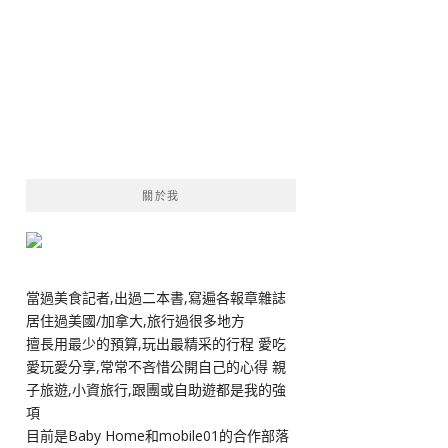
關於我
當過美食記者,出過二本書,寫遍各報章雜誌
居住過美國/加拿大,旅行過很多地方
擅長用最少的預算,玩出最精采的行程 愛吃
愛玩愛分享,常常不吝惜公開自己的心得 親
子旅遊,小資旅行,跟團或自助遊都是我的強
項
目前是Baby Home和mobile01的合作部落