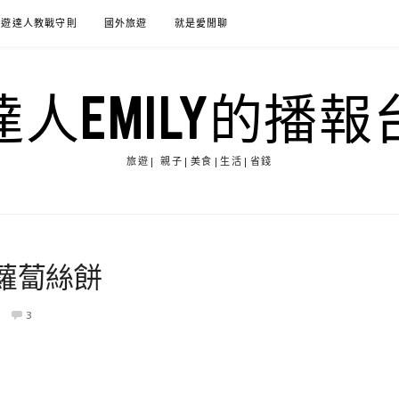
旅遊達人教戰守則
國外旅遊
就是愛閒聊
達人EMILY的播報
旅遊| 親子|美食|生活|省錢
蘿蔔絲餅
3