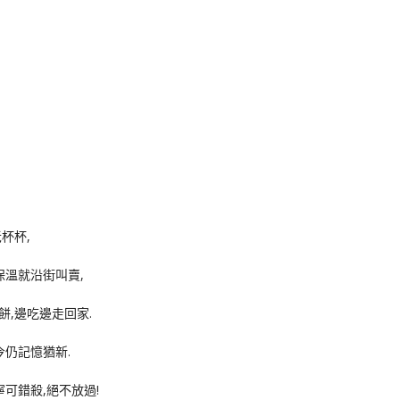
杯杯,
保溫就沿街叫賣,
,邊吃邊走回家.
今仍記憶猶新.
可錯殺,絕不放過!