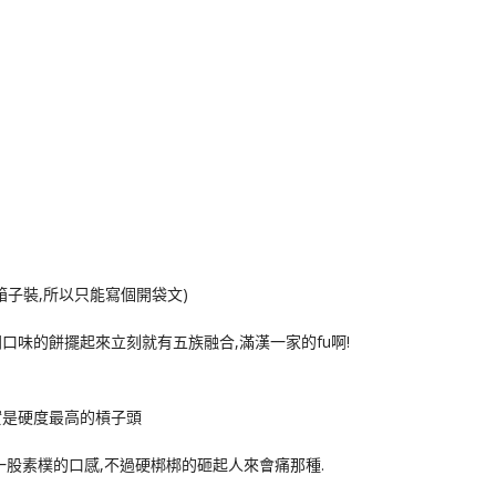
箱子裝,所以只能寫個開袋文)
口味的餅擺起來立刻就有五族融合,滿漢一家的fu啊!
實是硬度最高的槓子頭
一股素樸的口感,不過硬梆梆的砸起人來會痛那種.