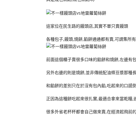
這家位在民生路的饅頭店,其實不單只賣饅頭
各種包子,饅頭,燒餅,餡餅通通都有賣,可謂集所有
前面這個櫃子賣很多口味的餡餅和燒餅,左邊有包
另外右邊的則是燒餅,並非傳統配油條豆漿那種長
和餡餅的差別只在於沒有包內餡,吃起來的口感倒
正因為這種餅吃起來很扎實,最適合拿來當乾糧,
很多外省老杯杯都會自己做來賣,在經濟起飛前的