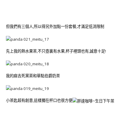
但我們有三個人,所以得另外加點一份套餐,才滿足低消限制
先上我的熱水果茶,不只壺裏有水果,杯子裡頭也有,誠意十足!
我的麻吉死黨棻和華點伯爵奶茶
小茶匙超有創意,這樣擱在杯口也很方便