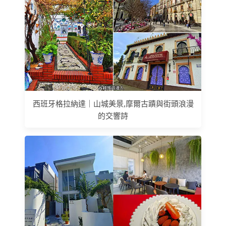
西班牙格拉納達｜山城美景,摩爾古蹟與街頭浪漫
的交響詩