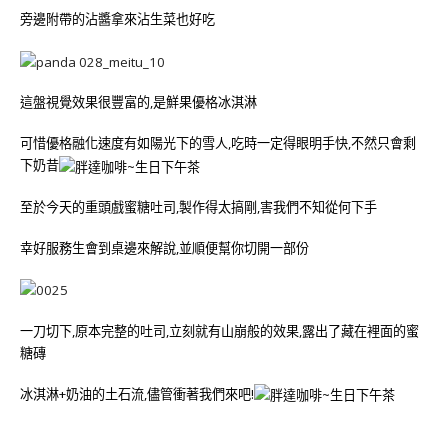
旁邊附帶的沾醬拿來沾生菜也好吃
這盤視覺效果很豐富的,是鮮果優格冰淇淋
可惜優格融化速度有如陽光下的雪人,吃時一定得眼明手快,不然只會剩
下奶昔
至於今天的重頭戲蜜糖吐司,製作得太搞剛,害我們不知從何下手
幸好服務生會到桌邊來解說,並順便幫你切開一部份
一刀切下,原本完整的吐司,立刻就有山崩般的效果,露出了藏在裡面的蜜
糖磚
冰淇淋+奶油的土石流,儘管衝著我們來吧!