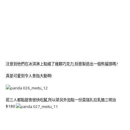
注意到他們在冰淇淋上點綴了幾顆巧克力,刻意製造出一個熊貓頭嗎?
真是可愛到令人食指大動啊!
若三人都點甜食很快吃膩,所以棻另外加點一份莫瑞扎拉乳酪三明治
$180