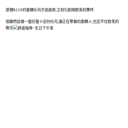
原價$220的蜜糖吐司才送過來,立刻引起隔壁桌的驚呼
很顯然這樣一盤份量十足的吐司,讓正在聚餐的那夥人,也忍不住欽羡的
眼光