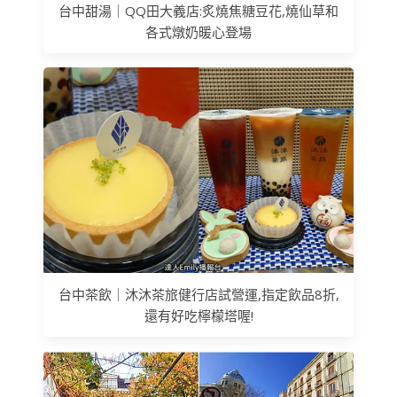
台中甜湯｜QQ田大義店:炙燒焦糖豆花,燒仙草和
各式燉奶暖心登場
台中茶飲｜沐沐茶旅健行店試營運,指定飲品8折,
還有好吃檸檬塔喔!