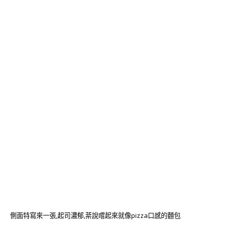
側面特寫來一張,起司濃郁,棻說嚐起來就像pizza口感的麵包