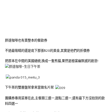
胖達咖啡也有賣整本的餐飲券
不過最吸睛的還是底下那張$20的美金,其實是他們的折價券
把原本在中間的美國總統,換成一隻熊貓,果然是極富幽默感的創
意!
下午茶的雙層盤架拿來當做名片架
團購券專用菜單在此,主餐類三選一,甜點二選一,還有最下方沒拍到的飲
料四選一