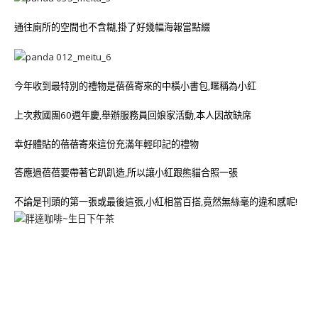
通往廁所的空間也不含糊,掛了好幾幅海報當點綴
今年收到最特別的禮物是蓓蓓寄來的中橫小書包,暱稱為小紅
上次救國團60週年慶,舉辦服務員回娘家活動,本人因故缺席
幸好體貼的蓓蓓寄來這份充滿年輕印記的禮物
答應過蓓蓓要帶著它趴趴造,所以讓小紅跟熊貓合照一張
不論是刊頭的第一張或最後這張,小紅相當百搭,竟然無絲毫的違和感呢!