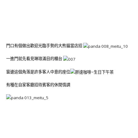
門口有個做出歡迎光臨手勢的大熊貓當店招
一進門就先看見琳琅滿目的櫃台
窗邊這個角落是許多客人中意的座位
有種在自家客廳招待賓客的休閒情調