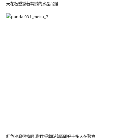
天花板垂掛著精緻的水晶吊燈
紅色沙發很搶眼,我們抵達時這區剛好十多人在聚會,