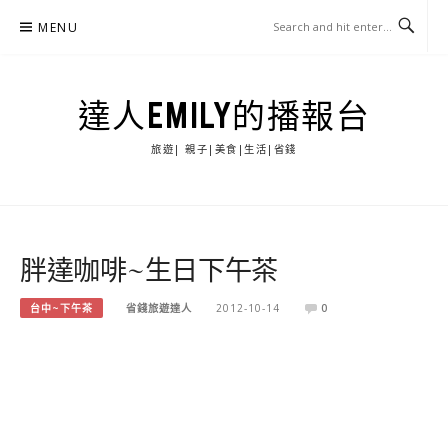
Skip
MENU
to
content
達人EMILY的播報台
旅遊| 親子|美食|生活|省錢
胖達咖啡~生日下午茶
台中~下午茶
省錢旅遊達人
2012-10-14
0