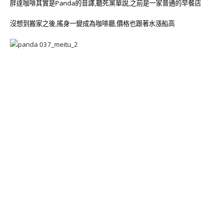
胖達咖啡其實是Panda的音譯,聽死黨華說,之前是一家普通的早餐店
沒想到搬家之後,搖身一變成為咖啡廳,價格也跟著水漲船高