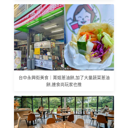
台中永興街美食｜菁姐蔥油餅,加了大量蔬菜蔥油
餅,連食尚玩家也推