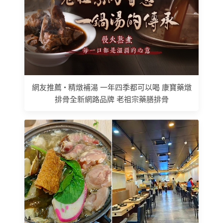
網友推薦 • 精燉補湯 一年四季都可以喝 康寶藥燉
排骨全新網路品牌 老祖宗藥膳排骨