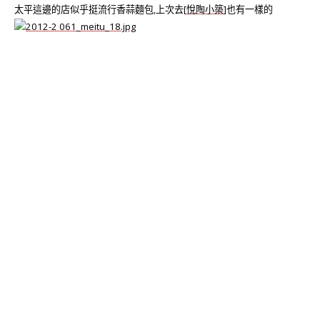
太平這邊的店似乎挺流行香蒜麵包,上次去[
悅陶小築
]也有一樣的