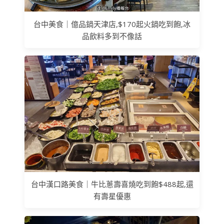
台中美食｜億品鍋天津店,$170起火鍋吃到飽,冰
品飲料多到不像話
台中漢口路美食｜牛比蔥壽喜燒吃到飽$488起,還
有壽星優惠