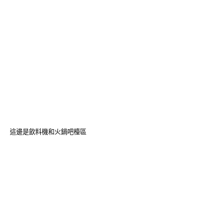
這邊是飲料機和火鍋吧檯區