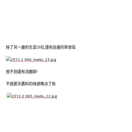
除了另一邊的生菜沙拉,還有這邊的熟食區
想不到還有涼麵耶!
不過那天醬料的味道略淡了些