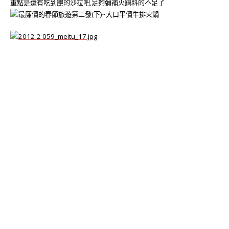
重點是還有吃到飽的沙拉吧,足夠彌補火鍋料的不足了