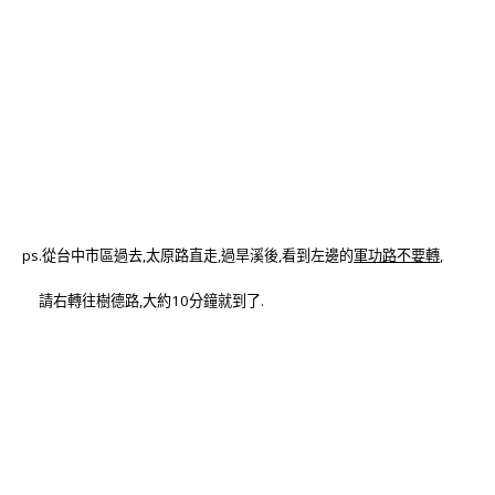
ps.從台中市區過去,太原路直走,過旱溪後,看到左邊的
軍功路不要轉
,
請右轉往樹德路,大約10分鐘就到了.