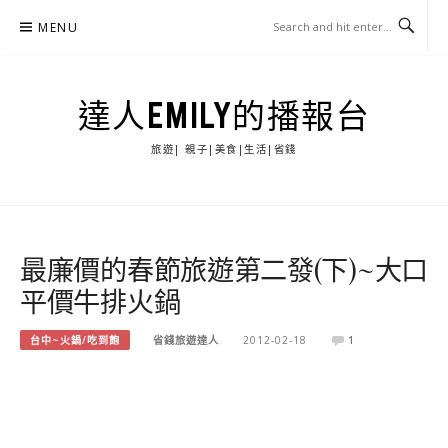
Skip
MENU
to
content
達人EMILY的播報台
旅遊| 親子|美食|生活|省錢
最廉價的春節旅遊第二發(下)~大口
平價牛排火鍋
台中~火鍋/吃到飽
省錢旅遊達人
2012-02-18
1