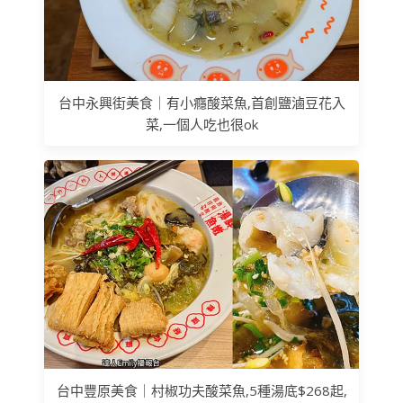
台中永興街美食｜有小癮酸菜魚,首創鹽滷豆花入
菜,一個人吃也很ok
台中豐原美食｜村椒功夫酸菜魚,5種湯底$268起,