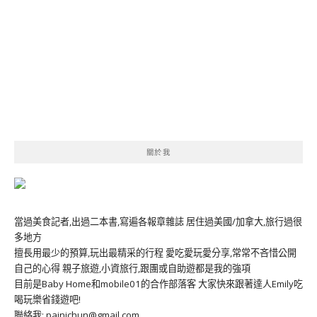
關於我
當過美食記者,出過二本書,寫遍各報章雜誌 居住過美國/加拿大,旅行過很
多地方
擅長用最少的預算,玩出最精采的行程 愛吃愛玩愛分享,常常不吝惜公開
自己的心得 親子旅遊,小資旅行,跟團或自助遊都是我的強項
目前是Baby Home和mobile01的合作部落客 大家快來跟著達人Emily吃
喝玩樂省錢遊吧!
聯絡我: painichun@gmail.com