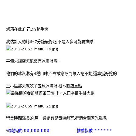
烤箱在此,自己DIY動手烤
我估計大約烤6~7分鐘最好吃,不過人多可能要排隊
平價火鍋店怎能沒有冰淇淋呢?
他們的冰淇淋有4種口味,不會故意冰到讓人挖不動,還算挺好挖的
王小民那天就吃了五球冰淇淋,根本劃錯重點
營業時間滿長的,另一邊還有兒童遊戲室,挺適合闔家光臨呢!
省錢指數: $ $ $ $ $ $ $ $ 推薦指數: * * * * * *