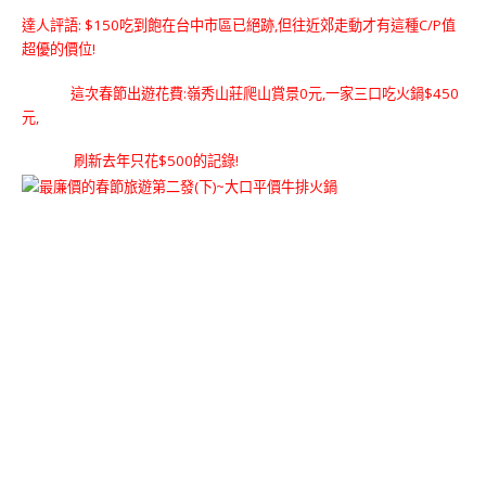
達人評語: $150吃到飽在台中市區已絕跡,但往近郊走動才有這種C/P值
超優的價位!
這次春節出遊花費:嶺秀山莊爬山賞景0元,一家三口吃火鍋$450
元,
刷新去年只花$500的記錄!