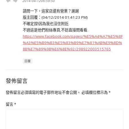
示:
2014-04-1206:59:50
請問一下，這家店還有營業？謝謝
版主回覆：(04/12/2014 01:41:23 PM)
不確定捏!因為我也沒住附近.
不過這是他們粉絲專頁,不妨直接問看看.
https://www.facebook.com/pages/%E5%A4%A7%E5%8F
%A3%E5%B9%B3%E5%83%B9%E7%81%AB%E9%8D%
8B%E7%89%9B%E6%8E%92/298922003515765
回覆
發佈留言
發佈留言必須填寫的電子郵件地址不會公開。
必填欄位標示為
*
留言
*